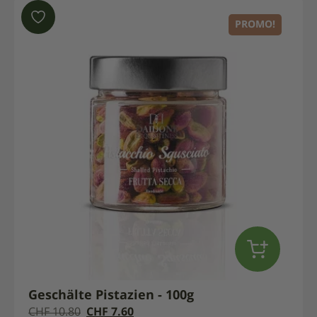
PROMO!
Geschälte Pistazien - 100g
Der
Der
CHF
10.80
CHF
7.60