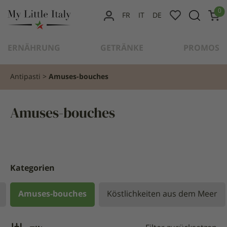
content
0
FR
IT
DE
MEIN
KONTO
ERNÄHRUNG
GETRÄNKE
PROMOS
Antipasti
Amuses-bouches
Amuses-bouches
Kategorien
Amuses-bouches
Köstlichkeiten aus dem Meer