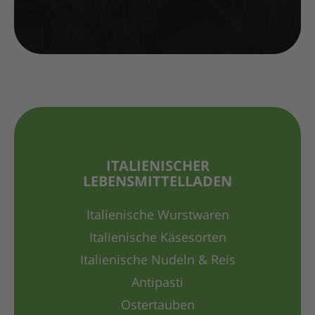
ITALIENISCHER
LEBENSMITTELLADEN
Italienische Wurstwaren
Italienische Käsesorten
Italienische Nudeln & Reis
Antipasti
Ostertauben