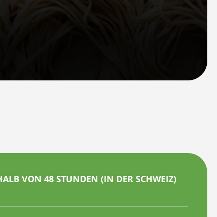
ALB VON 48 STUNDEN (IN DER SCHWEIZ)