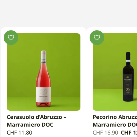
Cerasuolo d’Abruzzo –
Pecorino Abruzz
IN DEN WARENKORB
IN DEN WAR
Marramiero DOC
Marramiero DO
Der
CHF
11.80
CHF
16.90
CHF
1