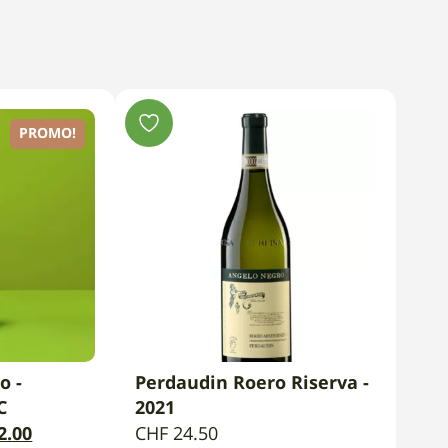
PROMO!
o -
Perdaudin Roero Riserva -
ENKORB
IN DEN WARENKORB
C
2021
Der
2.00
CHF
24.50