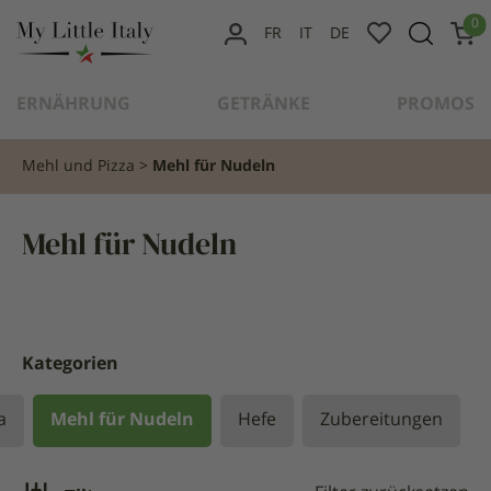
content
0
FR
IT
DE
MEIN
KONTO
ERNÄHRUNG
GETRÄNKE
PROMOS
Mehl und Pizza
Mehl für Nudeln
Mehl für Nudeln
Kategorien
a
Mehl für Nudeln
Hefe
Zubereitungen