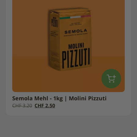
Semola Mehl - 1kg | Molini Pizzuti
Der
Der
CHF
3.20
CHF
2.50
ursprüngliche
aktuelle
Preis
Preis
war:
ist:
CHF
CHF