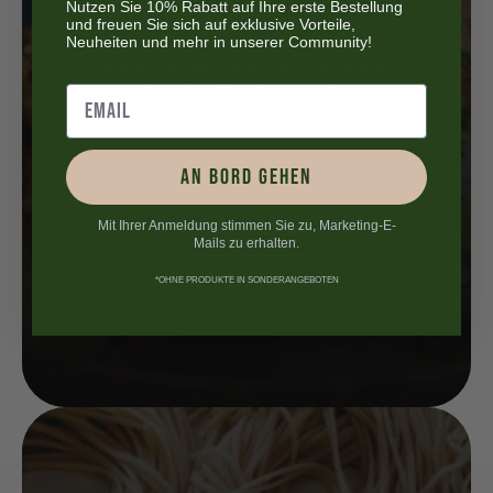
Nutzen Sie 10% Rabatt auf Ihre erste Bestellung
Von Pasta al dente bis hin zu
und freuen Sie sich auf exklusive Vorteile,
Neuheiten und mehr in unserer Community!
exquisiten Desserts führt Sie jeder
Schritt zur kulinarischen Perfektion.
Begeben Sie sich auf eine
geschmackliche Reise und wecken Sie
den italienischen Koch in sich!
AN BORD GEHEN
Mit Ihrer Anmeldung stimmen Sie zu, Marketing-E-
ENTDECKEN SIE
Mails zu erhalten.
*OHNE PRODUKTE IN SONDERANGEBOTEN