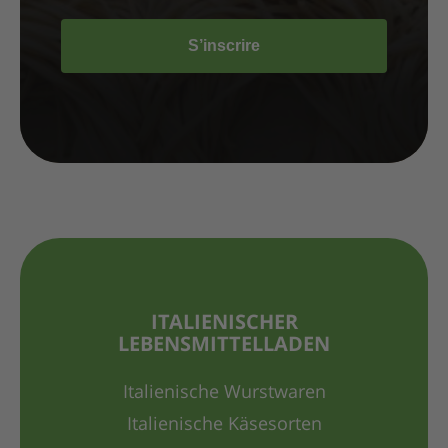
S’inscrire
ITALIENISCHER
LEBENSMITTELLADEN
Italienische Wurstwaren
Italienische Käsesorten