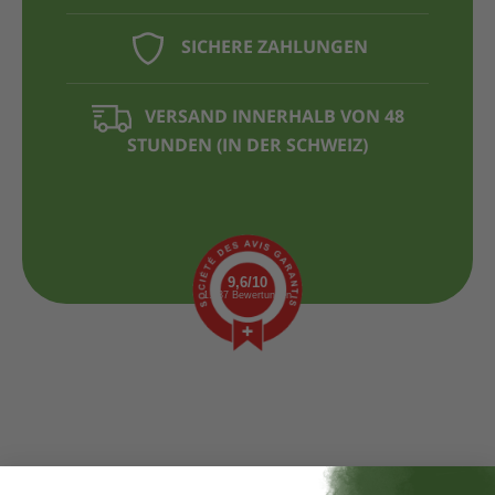
SICHERE ZAHLUNGEN
VERSAND INNERHALB VON 48
STUNDEN (IN DER SCHWEIZ)
9,6/10
1.437 Bewertungen