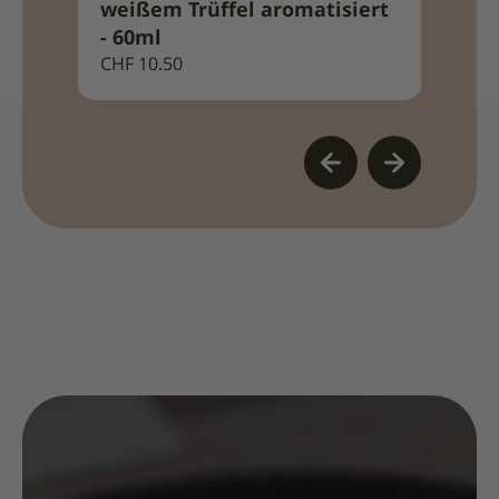
weißem Trüffel aromatisiert
Chili
- 60ml
CHF
13
CHF
10.50