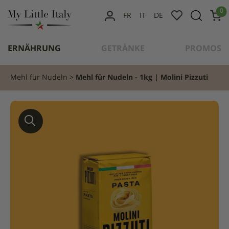
content
0
FR
IT
DE
MEIN
KONTO
ERNÄHRUNG
GETRÄNKE
PROMOS
Mehl für Nudeln
Mehl für Nudeln - 1kg | Molini Pizzuti