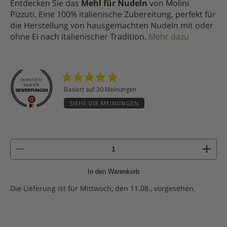
Entdecken Sie das
Mehl für Nudeln
von Molini
Pizzuti. Eine 100% italienische Zubereitung, perfekt für
die Herstellung von hausgemachten Nudeln mit oder
ohne Ei nach italienischer Tradition.
Mehr dazu
Basiert auf 20 Meinungen
SIEHE DIE MEINUNGEN
Menge
von
Mehl
In den Warenkorb
für
Nudeln
Die Lieferung ist für Mittwoch, den 11.08., vorgesehen.
-
1kg
|