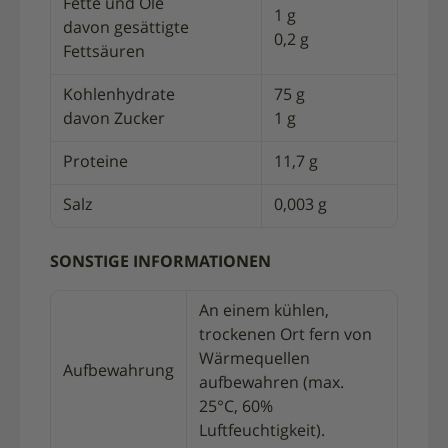
Fette und Öle
1 g
davon gesättigte
0,2 g
Fettsäuren
Kohlenhydrate
75 g
davon Zucker
1 g
Proteine
11,7 g
Salz
0,003 g
SONSTIGE INFORMATIONEN
An einem kühlen,
trockenen Ort fern von
Wärmequellen
Aufbewahrung
aufbewahren (max.
25°C, 60%
Luftfeuchtigkeit).