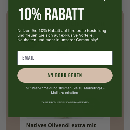
10% RABATT
Sie werden auch mögen
Nutzen Sie 10% Rabatt auf Ihre erste Bestellung
und freuen Sie sich auf exklusive Vorteile,
Neuheiten und mehr in unserer Community!
AN BORD GEHEN
Mit Ihrer Anmeldung stimmen Sie zu, Marketing-E-
Mails zu erhalten.
*OHNE PRODUKTE IN SONDERANGEBOTEN
Natives Olivenöl extra mit
Nativ