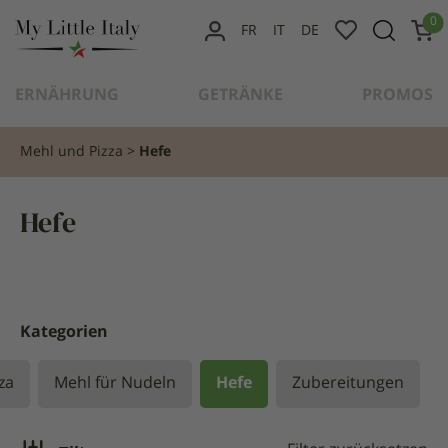
content
0
FR
IT
DE
MEIN
KONTO
ERNÄHRUNG
GETRÄNKE
PROMOS
Mehl und Pizza
Hefe
Hefe
Kategorien
za
Mehl für Nudeln
Hefe
Zubereitungen