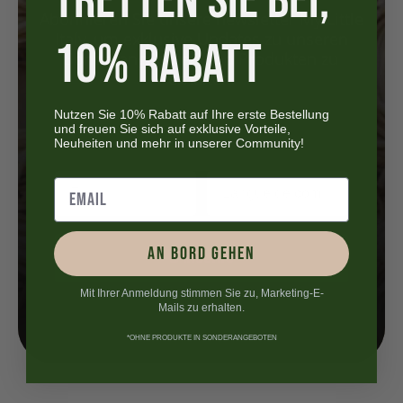
TRETTEN SIE BEI,
Abonnieren Sie unsere newsletter My Little
Italy, um exklusive Updates zu unseren
10% RABATT
Sonderangeboten und Produkten zu
erhalten.
Nutzen Sie 10% Rabatt auf Ihre erste Bestellung
und freuen Sie sich auf exklusive Vorteile,
Neuheiten und mehr in unserer Community!
AN BORD GEHEN
S’inscrire
Mit Ihrer Anmeldung stimmen Sie zu, Marketing-E-
Mails zu erhalten.
*OHNE PRODUKTE IN SONDERANGEBOTEN