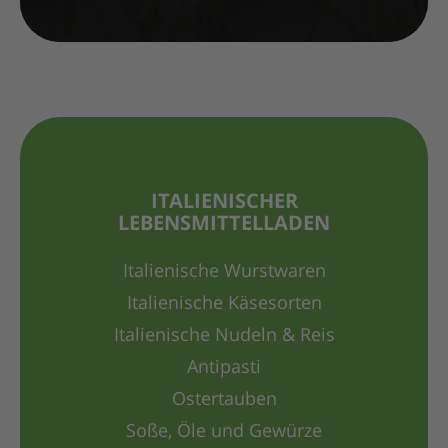
ITALIENISCHER
LEBENSMITTELLADEN
Italienische Wurstwaren
Italienische Käsesorten
Italienische Nudeln & Reis
Antipasti
Ostertauben
Soße, Öle und Gewürze