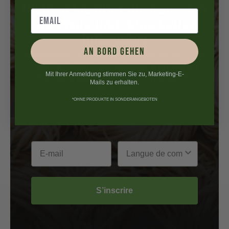
Bleiben Sie über die neuesten
Angebote und Neuigkeiten
informiert
AN BORD GEHEN
Abonnieren Sie unsere newsletter My Little
Italy, um exklusive Updates zu unseren
Mit Ihrer Anmeldung stimmen Sie zu, Marketing-E-
Sonderangeboten und Produkten zu
Mails zu erhalten.
erhalten.
*OHNE PRODUKTE IN SONDERANGEBOTEN
S’inscrire