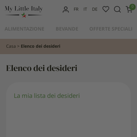
contenuto
0
FR
IT
DE
IL
MIO
ALIMENTAZIONE
BEVANDE
OFFERTE SPECIALI
ACCOUNT
Casa
Elenco dei desideri
Elenco dei desideri
La mia lista dei desideri