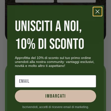
S’inscrire
UNISCITI A NOI,
10% DI SCONTO
Approfitta del 10% di sconto sul tuo primo ordine
unendoti alla nostra community: vantaggi esclusivi,
novità e molto altro ti aspettano!
DROGHERIA ITALIANA
Salumi italiani
IMBARCATI
Formaggi italiani
Iscrivendoti, accetti di ricevere email di marketing.
Pasta e riso italiani