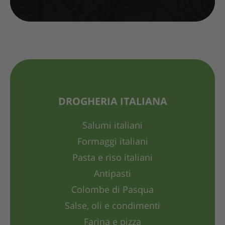
DROGHERIA ITALIANA
Salumi italiani
Formaggi italiani
Pasta e riso italiani
Antipasti
Colombe di Pasqua
Salse, oli e condimenti
Farina e pizza