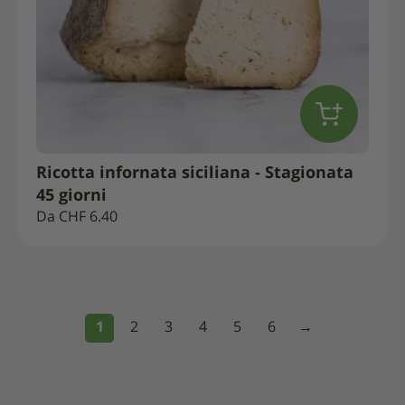
Ricotta infornata siciliana - Stagionata
45 giorni
Da
CHF
6.40
1
2
3
4
5
6
→