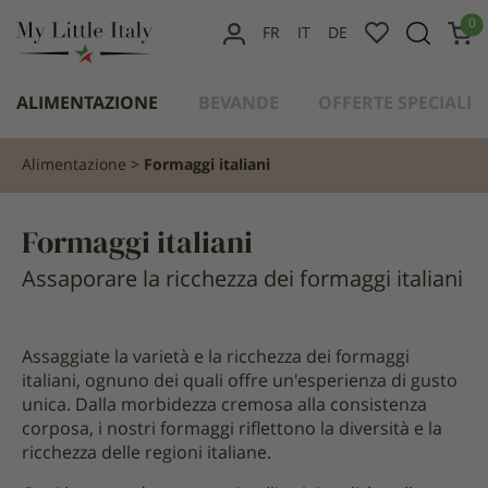
contenuto
0
FR
IT
DE
IL
MIO
ALIMENTAZIONE
BEVANDE
OFFERTE SPECIALI
ACCOUNT
Alimentazione
Formaggi italiani
Formaggi italiani
Assaporare la ricchezza dei formaggi italiani
Assaggiate la varietà e la ricchezza dei formaggi
italiani, ognuno dei quali offre un'esperienza di gusto
unica. Dalla morbidezza cremosa alla consistenza
corposa, i nostri formaggi riflettono la diversità e la
ricchezza delle regioni italiane.