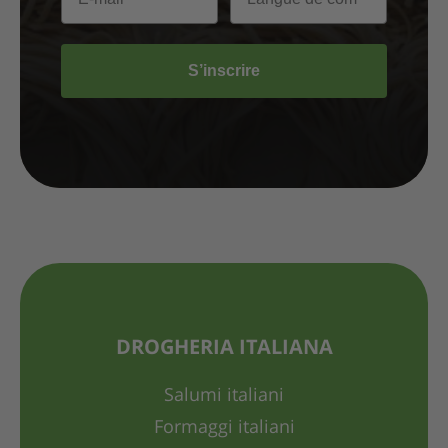
S’inscrire
DROGHERIA ITALIANA
Salumi italiani
Formaggi italiani