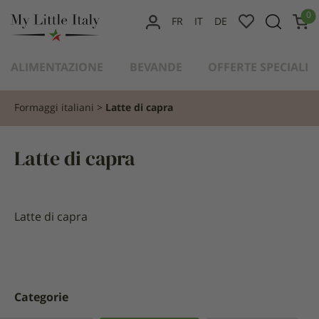
contenuto
0
FR
IT
DE
IL
MIO
ALIMENTAZIONE
BEVANDE
OFFERTE SPECIALI
ACCOUNT
Formaggi italiani
Latte di capra
Latte di capra
Latte di capra
Categorie