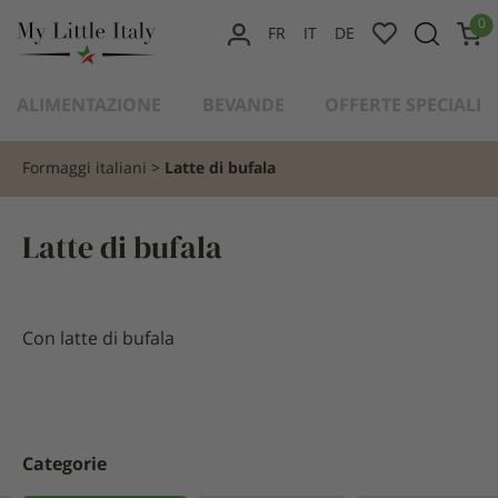
contenuto
0
FR
IT
DE
IL
MIO
ALIMENTAZIONE
BEVANDE
OFFERTE SPECIALI
ACCOUNT
Formaggi italiani
Latte di bufala
Latte di bufala
Con latte di bufala
Categorie