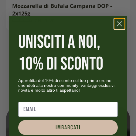
Mozzarella di Bufala Campana DOP -
2x125g
CHF
Il
CHF
8.90
CHF
7.20
Il
prezzo
UNISCITI A NOI,
prezzo
attuale
iniziale
è:
era:
CHF ,20
8,90.
CHF .
10% DI SCONTO
Approfitta del 10% di sconto sul tuo primo ordine
unendoti alla nostra community: vantaggi esclusivi,
novità e molto altro ti aspettano!
IMBARCATI