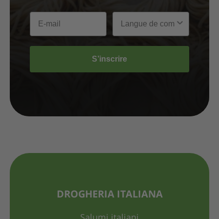
S’inscrire
DROGHERIA ITALIANA
Salumi italiani