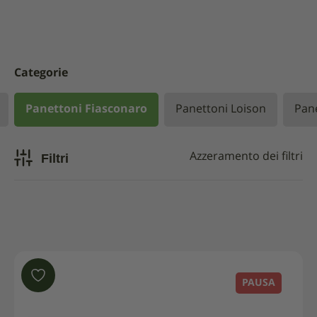
Categorie
Panettoni Fiasconaro
Panettoni Loison
Pane
Filtri
Azzeramento dei filtri
PAUSA