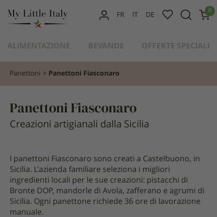
contenuto
0
FR
IT
DE
IL
MIO
ALIMENTAZIONE
BEVANDE
OFFERTE SPECIALI
ACCOUNT
Panettoni
Panettoni Fiasconaro
Panettoni Fiasconaro
Creazioni artigianali dalla Sicilia
I panettoni Fiasconaro sono creati a Castelbuono, in
Sicilia. L'azienda familiare seleziona i migliori
ingredienti locali per le sue creazioni: pistacchi di
Bronte DOP, mandorle di Avola, zafferano e agrumi di
Sicilia. Ogni panettone richiede 36 ore di lavorazione
manuale.