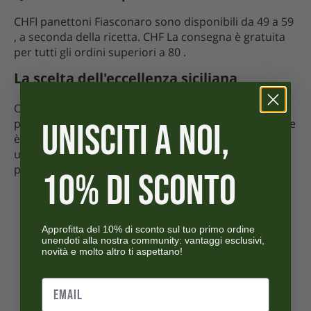
CHFI panettoni Fiasconaro sono disponibili da 49 a 59
, a seconda della ricetta. CHF La consegna è gratuita
per tutti gli ordini superiori a 80 .
La scelta dell'eccellenza siciliana
Ordinare un panettone Fiasconaro significa optare
UNISCITI A NOI,
per un'autentica tradizione pasticcera. Ogni creazione
è il risultato di una lavorazione artigianale unica, che
unisce la qualità degli ingredienti siciliani ai metodi di
produzione tradizionali.
10% DI SCONTO
Approfitta del 10% di sconto sul tuo primo ordine
unendoti alla nostra community: vantaggi esclusivi,
novità e molto altro ti aspettano!