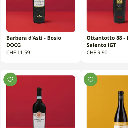
Barbera d'Asti - Bosio
Ottantotto 88 - 
AGGIUNGI AL CARRELLO
AGGIUNGI AL 
DOCG
Salento IGT
CHF
11.59
CHF
9.90