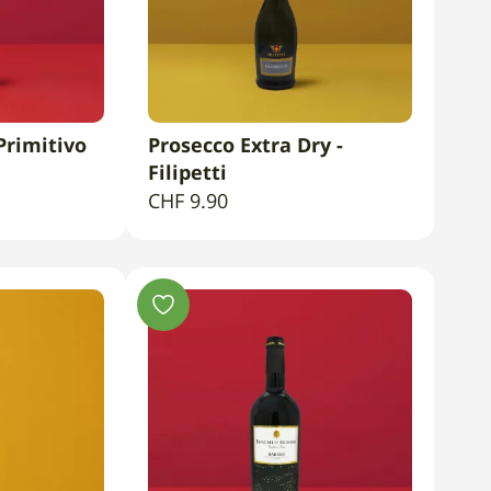
Primitivo
Prosecco Extra Dry -
CARRELLO
AGGIUNGI AL CARRELLO
Filipetti
CHF
9.90