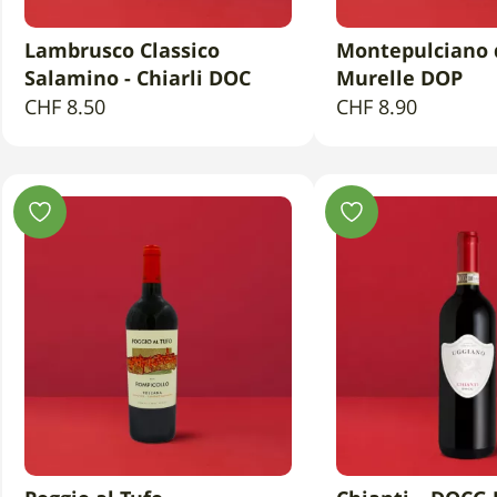
Lambrusco Classico
Montepulciano d
AGGIUNGI AL CARRELLO
AGGIUNGI AL 
Salamino - Chiarli DOC
Murelle DOP
CHF
8.50
CHF
8.90