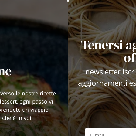
Tenersi a
of
ane
newsletter Iscri
aggiornamenti esc
averso le nostre ricette
dessert, ogni passo vi
aprendete un viaggio
 che è in voi!