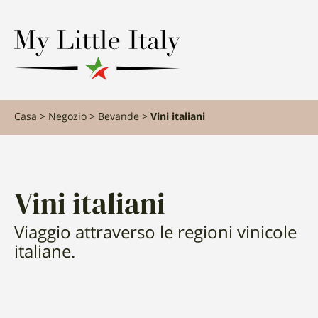
contenuto
Casa
Negozio
Bevande
Vini italiani
Vini italiani
Viaggio attraverso le regioni vinicole
italiane.