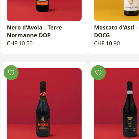
Nero d'Avola - Terre
Moscato d'Asti -
AGGIUNGI AL CARRELLO
AGGIUNGI AL 
Normanne DOP
DOCG
CHF
10.50
CHF
10.90