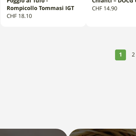
Poggio al Tufo -
Chianti – DOCG
AGGIUNGI AL CARRELLO
AGGIUNGI AL 
Rompicollo Tommasi IGT
CHF
14.90
CHF
18.10
1
2