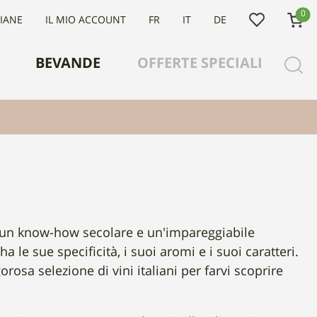
0
LIANE
IL MIO ACCOUNT
FR
IT
DE
BEVANDE
OFFERTE SPECIALI
ura, un know-how secolare e un'impareggiabile
 ha le sue specificità, i suoi aromi e i suoi caratteri.
gorosa selezione di vini italiani per farvi scoprire