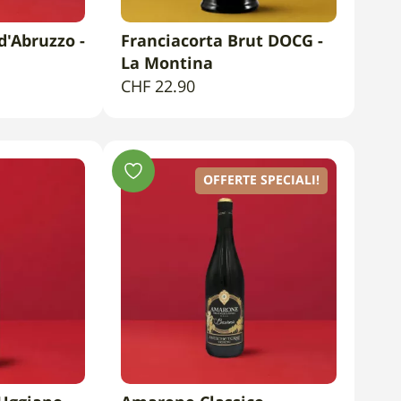
'Abruzzo -
Franciacorta Brut DOCG -
CARRELLO
AGGIUNGI AL CARRELLO
La Montina
CHF
22.90
OFFERTE SPECIALI!