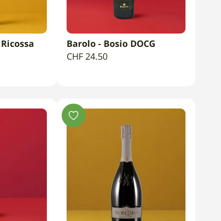
 Ricossa
Barolo - Bosio DOCG
CARRELLO
AGGIUNGI AL CARRELLO
CHF
24.50