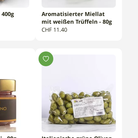
- 400g
Aromatisierter Miellat
ENKORB
IN DEN WARENKORB
mit weißen Trüffeln - 80g
CHF
11.40