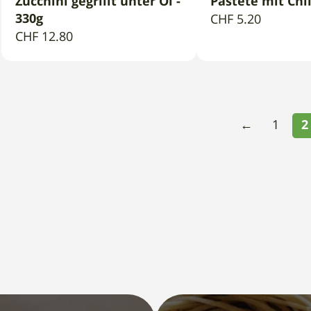
Zucchini gegrillt unter Öl -
Pastete mit Chil
IN DEN WARENKORB
IN DEN WAR
330g
CHF
5.20
CHF
12.80
←
1
2