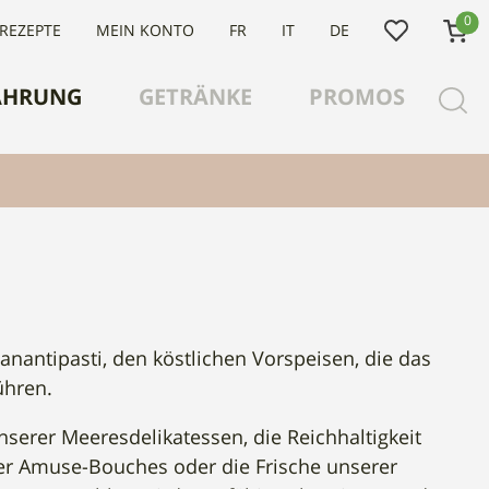
0
 REZEPTE
MEIN KONTO
FR
IT
DE
ÄHRUNG
GETRÄNKE
PROMOS
nantipasti, den köstlichen Vorspeisen, die das
ühren.
erer Meeresdelikatessen, die Reichhaltigkeit
erer Amuse-Bouches oder die Frische unserer