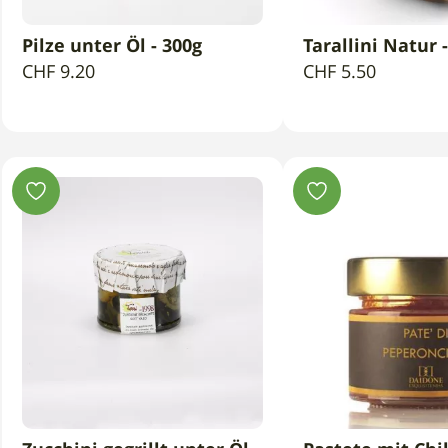
Pilze unter Öl - 300g
Tarallini Natur 
IN DEN WARENKORB
IN DEN WAR
CHF
9.20
CHF
5.50