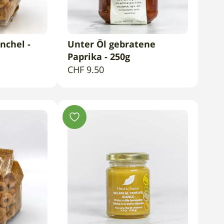
nchel -
Unter Öl gebratene
ENKORB
IN DEN WARENKORB
Paprika - 250g
CHF
9.50