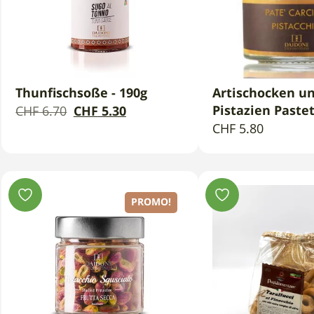
Thunfischsoße - 190g
Artischocken u
IN DEN WARENKORB
IN DEN WAR
Der
Der
Pistazien Pastet
CHF
6.70
CHF
5.30
CHF
5.80
ursprüngliche
aktuelle
Preis
Preis
war:
ist:
CHF
CHF
PROMO!
6.70.
5.30.