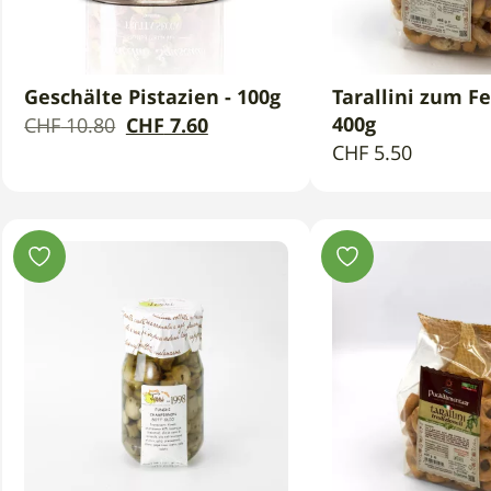
Geschälte Pistazien - 100g
Tarallini zum Fe
IN DEN WARENKORB
IN DEN WAR
Der
Der
400g
CHF
10.80
CHF
7.60
CHF
5.50
ursprüngliche
aktuelle
Preis
Preis
war:
ist:
CHF
CHF
10.80.
7.60.