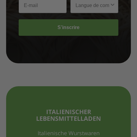
S’inscrire
ITALIENISCHER
LEBENSMITTELLADEN
Italienische Wurstwaren