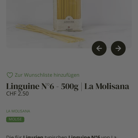
Zur Wunschliste hinzufügen
Linguine N°6 - 500g | La Molisana
CHF
2.50
LA MOLISANA
MOLISE
Die für
Ligurien
typischen
Linguine N°6
von La