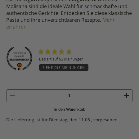
Molisana sind die ideale Wahl für schmackhafte und
authentische Gerichte. Entdecken Sie diese klassische
Pasta und ihre unverzichtbaren Rezepte.
Mehr
erfahren
Basiert auf 93 Meinungen
SIEHE DIE MEINUNGEN
Menge
von
Linguine
In den Warenkorb
N°6
-
Die Lieferung ist für Dienstag, den 11.08., vorgesehen.
500g
|