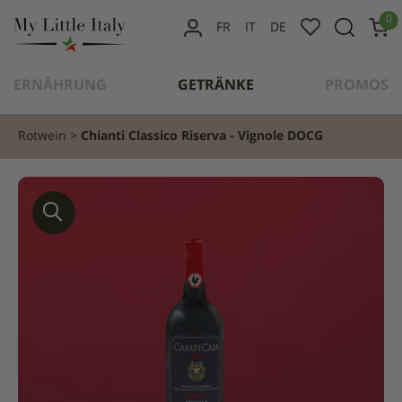
content
0
FR
IT
DE
MEIN
KONTO
ERNÄHRUNG
GETRÄNKE
PROMOS
Rotwein
Chianti Classico Riserva - Vignole DOCG