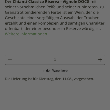
Der
Chianti Classico Riserva - Vignole DOCG
mit
seiner vornehmlichen Reife und seiner rubinroten, zu
Granatrot tendierenden Farbe ist ein Wein, der die
Geschichte einer sorgfältigen Auswahl der Trauben
erzählt und einen komplexen und samtigen Charakter
offenbart, der einer besonderen Reserve würdig ist.
Weitere Informationen
Menge
von
Chianti
In den Warenkorb
Classico
Riserva
Die Lieferung ist für Dienstag, den 11.08., vorgesehen.
-
Vignole
DOCG