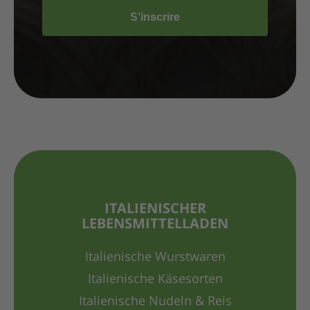
S’inscrire
ITALIENISCHER
LEBENSMITTELLADEN
Italienische Wurstwaren
Italienische Käsesorten
Italienische Nudeln & Reis