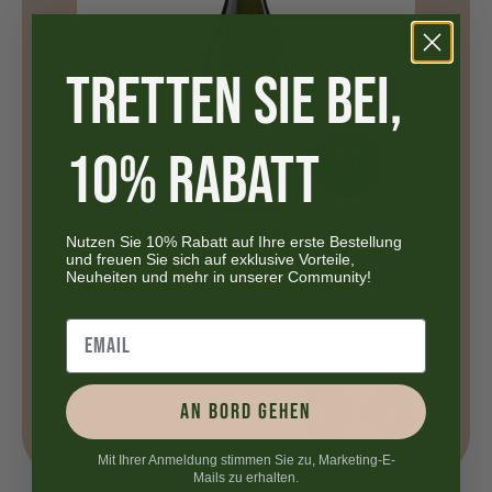
TRETTEN SIE BEI,
10% RABATT
erva -
Pecorino Abruzzo -
S
Nutzen Sie 10% Rabatt auf Ihre erste Bestellung
und freuen Sie sich auf exklusive Vorteile,
Marramiero DOC
C
Neuheiten und mehr in unserer Community!
Der
Der
CHF
16.90
CHF
12.00
ursprüngliche
aktuelle
Preis
Preis
war:
ist:
CHF
CHF
AN BORD GEHEN
16.90.
12.00.
Mit Ihrer Anmeldung stimmen Sie zu, Marketing-E-
Mails zu erhalten.