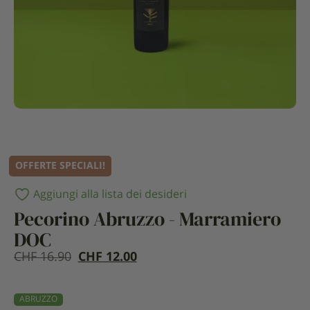
OFFERTE SPECIALI!
Aggiungi alla lista dei desideri
Pecorino Abruzzo - Marramiero
DOC
Il
CHF
CHF
16.90
CHF
12.00
prezzo
Il
iniziale
prezzo
ABRUZZO
era
attuale