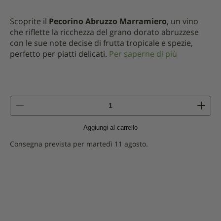
di
è:
16,90
12,00.
Scoprite il
Pecorino Abruzzo Marramiero
, un vino
CHF
che riflette la ricchezza del grano dorato abruzzese
.
con le sue note decise di frutta tropicale e spezie,
perfetto per piatti delicati.
Per saperne di più
quantità
di
Pecorino
Aggiungi al carrello
Abruzzo
-
Consegna prevista per martedì 11 agosto.
Marramiero
DOC