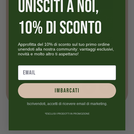
UNISCITI A NOI,
10% DI SCONTO
o -
Limoncello di Procida - 100cl
Chian
Approfitta del 10% di sconto sul tuo primo ordine
CHF
33.90
Vign
unendoti alla nostra community: vantaggi esclusivi,
CHF
34
novità e molto altro ti aspettano!
IMBARCATI
Iscrivendoti, accetti di ricevere email di marketing.
*ESCLUSI I PRODOTTI IN PROMOZIONE