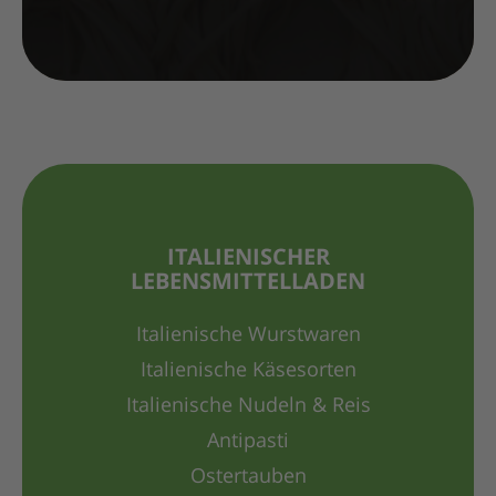
ITALIENISCHER
LEBENSMITTELLADEN
Italienische Wurstwaren
Italienische Käsesorten
Italienische Nudeln & Reis
Antipasti
Ostertauben