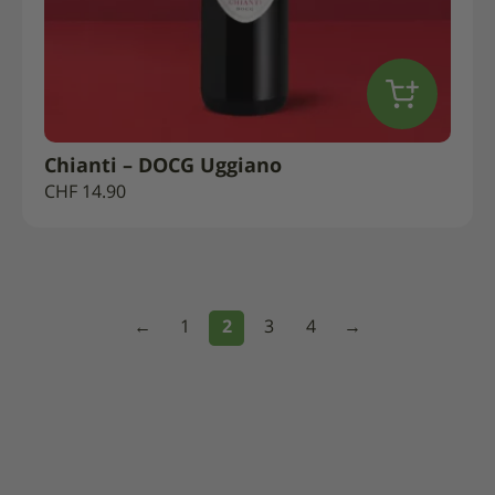
Chianti – DOCG Uggiano
CHF
14.90
←
1
2
3
4
→