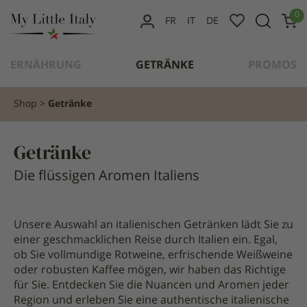
content
0
FR
IT
DE
MEIN
KONTO
ERNÄHRUNG
GETRÄNKE
PROMOS
Shop
Getränke
Getränke
Die flüssigen Aromen Italiens
Unsere Auswahl an italienischen Getränken lädt Sie zu
einer geschmacklichen Reise durch Italien ein. Egal,
ob Sie vollmundige Rotweine, erfrischende Weißweine
oder robusten Kaffee mögen, wir haben das Richtige
für Sie. Entdecken Sie die Nuancen und Aromen jeder
Region und erleben Sie eine authentische italienische