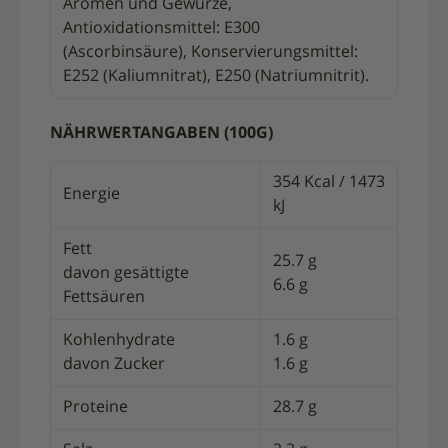
Aromen und Gewürze,
Antioxidationsmittel: E300
(Ascorbinsäure), Konservierungsmittel:
E252 (Kaliumnitrat), E250 (Natriumnitrit).
NÄHRWERTANGABEN (100G)
354 Kcal / 1473
Energie
kJ
Fett
25.7 g
davon gesättigte
6.6 g
Fettsäuren
Kohlenhydrate
1.6 g
davon Zucker
1.6 g
Proteine
28.7 g