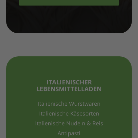
ITALIENISCHER
LEBENSMITTELLADEN
Italienische Wurstwaren
Italienische Käsesorten
Italienische Nudeln & Reis
Antipasti