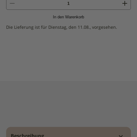
Menge
von
Sizilianische
In den Warenkorb
Salami
mit
Die Lieferung ist für Dienstag, den 11.08., vorgesehen.
Fenchel
-
150g
Beschreibung