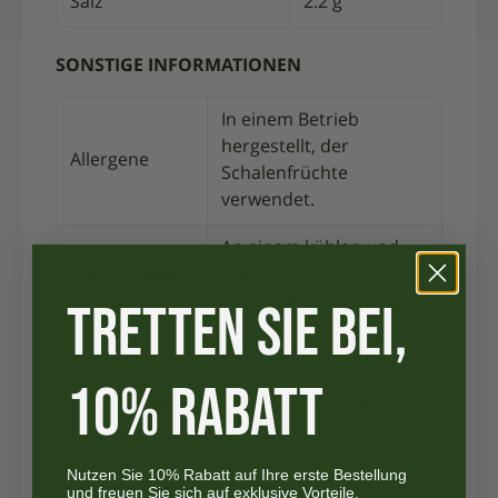
Salz
2.2 g
SONSTIGE INFORMATIONEN
In einem Betrieb
hergestellt, der
Allergene
Schalenfrüchte
verwendet.
An einem kühlen und
Aufbewahrung
trockenen Ort
aufbewahren.
TRETTEN SIE BEI,
210 Tage ab dem
Dauer der
Produktionsdatum,
10% RABATT
Aufbewahrung
mindestens 150 Tage ab
dem Lieferdatum.
Nutzen Sie 10% Rabatt auf Ihre erste Bestellung
Umschlag
Nicht essbar.
und freuen Sie sich auf exklusive Vorteile,