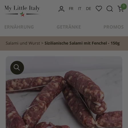
content
0
FR
IT
DE
MEIN
KONTO
ERNÄHRUNG
GETRÄNKE
PROMOS
Salami und Wurst
Sizilianische Salami mit Fenchel - 150g