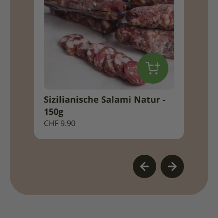
Sizilianische Salami Natur -
Coppa
150g
Ab
CH
CHF
9.90