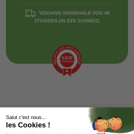
VERSAND INNERHALB VON 48
STUNDEN (IN DER SCHWEIZ)
9,6/10
1.436 Bewertungen