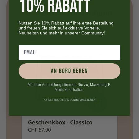
10% RABATT
Sie werden auch mögen
Nutzen Sie 10% Rabatt auf Ihre erste Bestellung
und freuen Sie sich auf exklusive Vorteile,
Neuheiten und mehr in unserer Community!
AN BORD GEHEN
Mit Ihrer Anmeldung stimmen Sie zu, Marketing-E-
Mails zu erhalten.
*OHNE PRODUKTE IN SONDERANGEBOTEN
Classico
Geschenkbox - Superiore
CHF
97.00