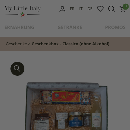
content
0
FR
IT
DE
MEIN
KONTO
ERNÄHRUNG
GETRÄNKE
PROMOS
Geschenke
Geschenkbox - Classico (ohne Alkohol)