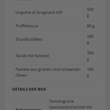
500
Linguine di Gragnano IGP
g
Trüffelsauce
80 g
200
Thunfischfilets
g
350
Taralli mit Fenchel
g
Pastete aus grünen und schwarzen
160
Oliven
g
DETAILS DER BOX
Tannengrüne
Geschenkschachtel mit