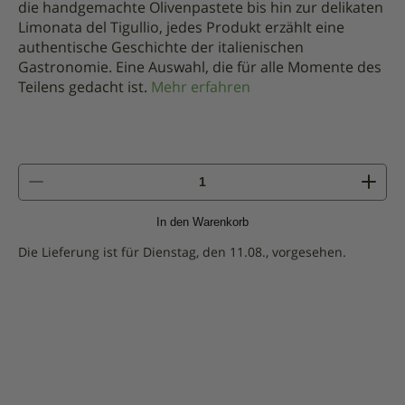
die handgemachte Olivenpastete bis hin zur delikaten
Limonata del Tigullio, jedes Produkt erzählt eine
authentische Geschichte der italienischen
Gastronomie. Eine Auswahl, die für alle Momente des
Teilens gedacht ist.
Mehr erfahren
Menge
des
Geschenksets
In den Warenkorb
-
Classico
Die Lieferung ist für Dienstag, den 11.08., vorgesehen.
(ohne
Alkohol)