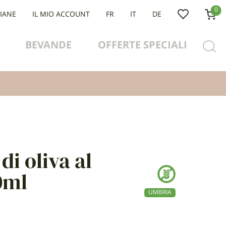
0
LIANE
IL MIO ACCOUNT
FR
IT
DE
BEVANDE
OFFERTE SPECIALI
di oliva al
0ml
UMBRIA