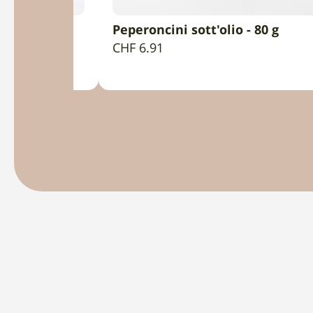
iva - 1L
Peperoncini sott'olio - 80 g
RRELLO
AGGIUNGI AL CARRELLO
CHF
6.91