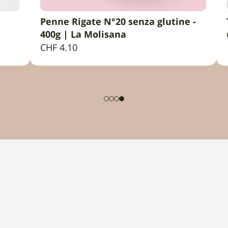
Penne Rigate N°20 senza glutine -
AGGIUNGI AL CARRELLO
400g | La Molisana
CHF
4.10