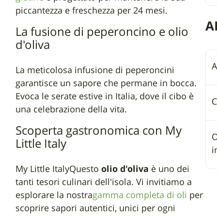
piccantezza e freschezza per 24 mesi.
A
La fusione di peperoncino e olio
d'oliva
A
La meticolosa infusione di peperoncini
garantisce un sapore che permane in bocca.
Evoca le serate estive in Italia, dove il cibo è
C
una celebrazione della vita.
Scoperta gastronomica con My
O
Little Italy
i
My Little ItalyQuesto
olio d'oliva
è uno dei
tanti tesori culinari dell'isola. Vi invitiamo a
esplorare la nostra
gamma completa di oli
per
scoprire sapori autentici, unici per ogni