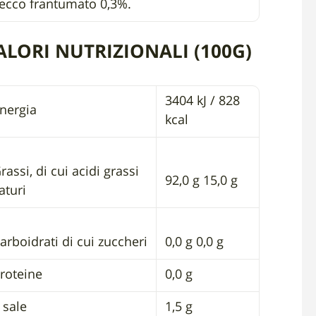
ecco frantumato 0,3%.
ALORI NUTRIZIONALI (100G)
3404 kJ / 828
nergia
kcal
rassi, di cui acidi grassi
92,0 g 15,0 g
aturi
arboidrati di cui zuccheri
0,0 g 0,0 g
roteine
0,0 g
l sale
1,5 g