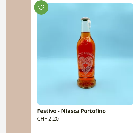
SPECIALI!
e Terre
Festivo - Niasca Portofino
LO
AGGIUNGI AL CARRELLO
CHF
2.20