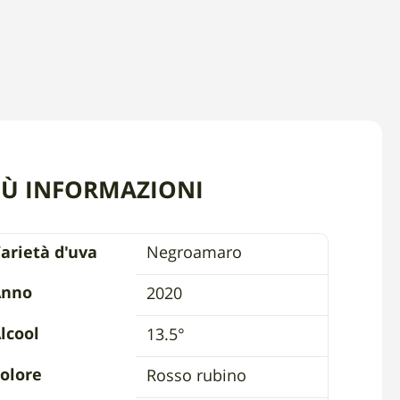
IÙ INFORMAZIONI
arietà d'uva
Negroamaro
Anno
2020
lcool
13.5°
olore
Rosso rubino