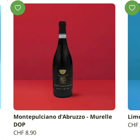
Montepulciano d'Abruzzo - Murelle
Limo
AGGIUNGI AL CARRELLO
DOP
CHF
CHF
8.90