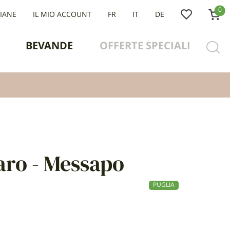
0
LIANE
IL MIO ACCOUNT
FR
IT
DE
BEVANDE
OFFERTE SPECIALI
ro - Messapo
PUGLIA