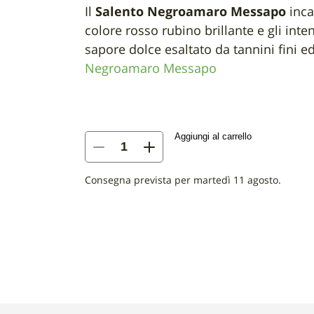
Il
Salento Negroamaro Messapo
inca
colore rosso rubino brillante e gli inte
sapore dolce esaltato da tannini fini e
Negroamaro Messapo
Aggiungi al carrello
quantità
di
Salento
Consegna prevista per martedì 11 agosto.
Negroamaro
-
Messapo
IGT