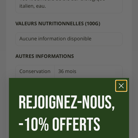
italien, eau.
VALEURS NUTRITIONNELLES (100G)
Aucune information disponible
AUTRES INFORMATIONS
Conservation
36 mois
Temps de
11 minutes
cuisson
REJOIGNEZ-NOUS,
Contient du gluten (blé).
Allergènes
Peut contenir des traces
-10% OFFERTS
de soja, moutarde, lupin