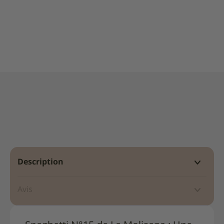
|
La
Molisana
Description
Avis