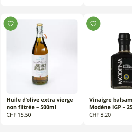
Huile d’olive extra vierge
Vinaigre balsa
AJOUTER AU PANIER
AJOUTER AU 
non filtrée – 500ml
Modène IGP – 2
CHF
15.50
CHF
8.20