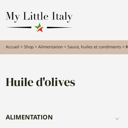
content
Accueil
Shop
Alimentation
Sauce, huiles et condiments
H
Huile d'olives
ALIMENTATION