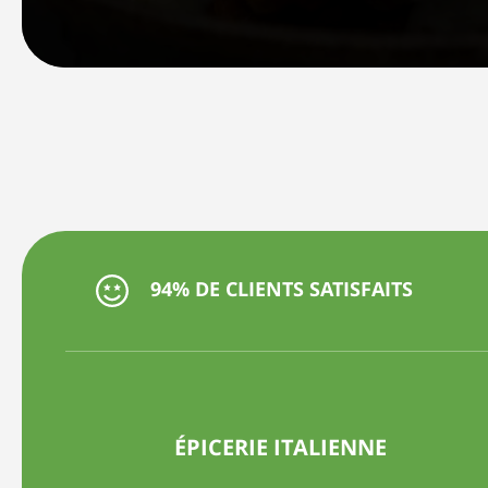
94% DE CLIENTS SATISFAITS
ÉPICERIE ITALIENNE