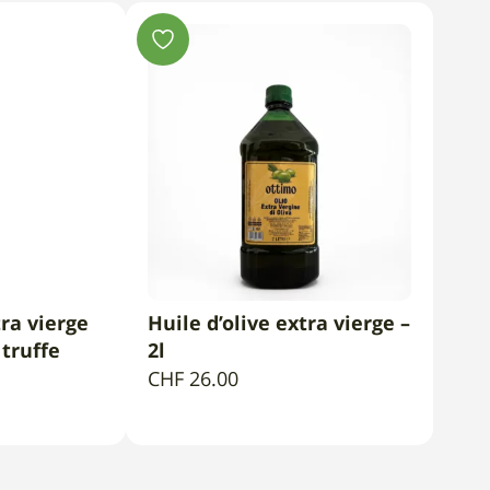
tra vierge
Huile d’olive extra vierge –
PANIER
AJOUTER AU PANIER
 truffe
2l
CHF
26.00