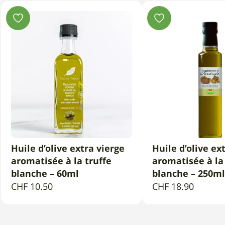
Huile d’olive extra vierge
Huile d’olive ex
AJOUTER AU PANIER
AJOUTER AU 
aromatisée à la truffe
aromatisée à la
blanche – 60ml
blanche – 250ml
CHF
10.50
CHF
18.90