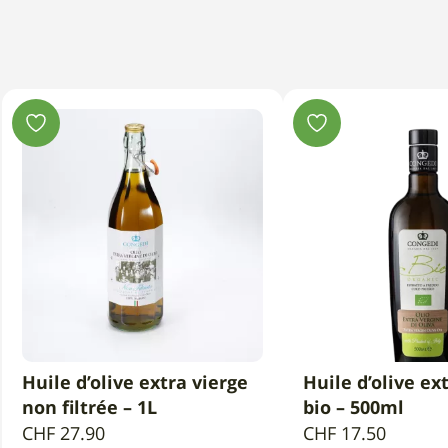
Huile d’olive extra vierge
Huile d’olive ex
AJOUTER AU PANIER
AJOUTER AU 
non filtrée – 1L
bio – 500ml
CHF
27.90
CHF
17.50