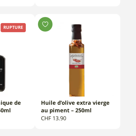
RUPTURE
mique de
Huile d’olive extra vierge
PANIER
AJOUTER AU PANIER
50ml
au piment – 250ml
CHF
13.90