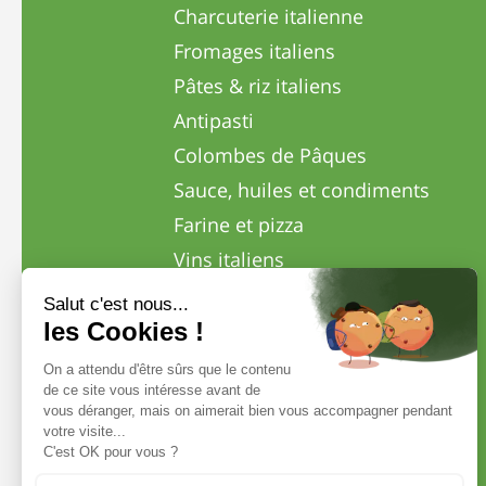
Charcuterie italienne
Fromages italiens
Pâtes & riz italiens
Antipasti
Colombes de Pâques
Sauce, huiles et condiments
Farine et pizza
Vins italiens
Cafés italiens
Bières italiennes
Cadeaux
Panettones