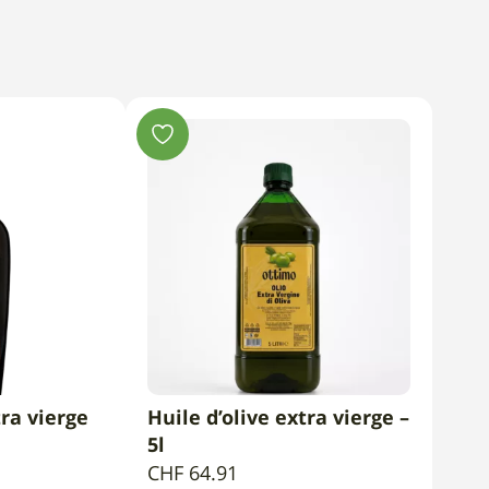
tra vierge
Huile d’olive extra vierge –
PANIER
AJOUTER AU PANIER
5l
CHF
64.91