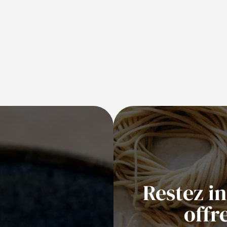
Restez i
offr