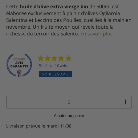
Cette
huile d’olive extra vierge bio
de 500ml est
élaborée exclusivement à partir d’olives Ogliarola
Salentina et Leccino des Pouilles, cueillies à la main en
novembre. Un fruité moyen qui révèle toute la
richesse du terroir des Salento.
En savoir plus
Basé sur 10 avis
VOIR LES AVIS
quantité
de
Huile
Ajouter au panier
d'olive
extra
Livraison prévue le mardi 11/08.
vierge