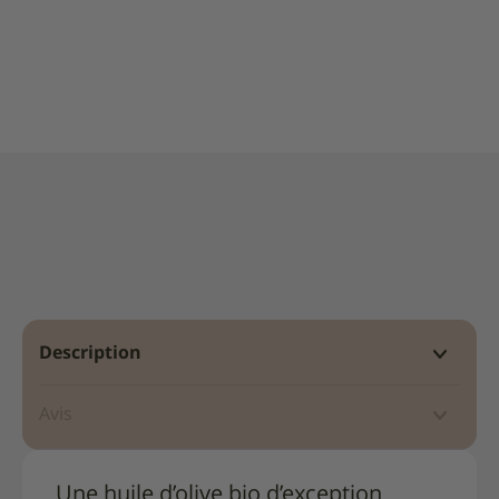
bio
-
500ml
Description
Avis
Une huile d’olive bio d’exception