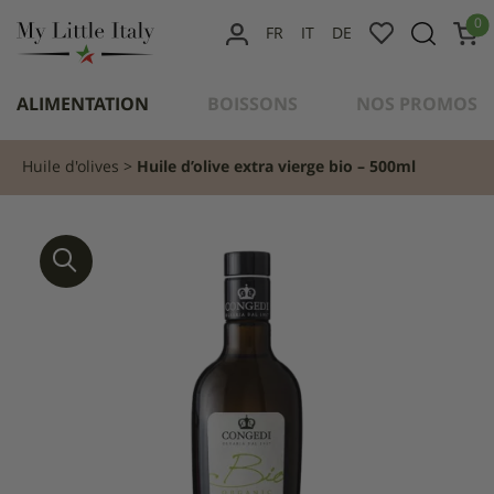
content
0
FR
IT
DE
MON
COMPTE
ALIMENTATION
BOISSONS
NOS PROMOS
Huile d'olives
Huile d’olive extra vierge bio – 500ml