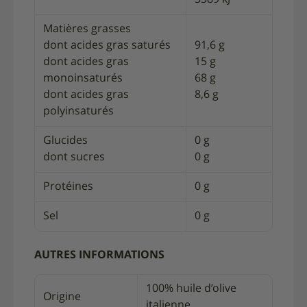
Matières grasses
dont acides gras saturés
91,6 g
dont acides gras
15 g
monoinsaturés
68 g
dont acides gras
8,6 g
polyinsaturés
Glucides
0 g
dont sucres
0 g
Protéines
0 g
Sel
0 g
AUTRES INFORMATIONS
100% huile d’olive
Origine
italienne