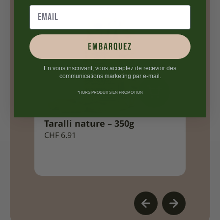
embarquez
En vous inscrivant, vous acceptez de recevoir des
communications marketing par e-mail.
*HORS PRODUITS EN PROMOTION
uantes
Taralli nature – 350g
Taral
CHF
6.91
CHF
6.