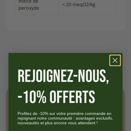
Indice de
< 20 meqO2/kg
peroxyde
REJOIGNEZ-NOUS,
-10% OFFERTS
Vous aimerez aussi
Profitez de -10% sur votre première commande en
rejoignant notre communauté : avantages exclusifs,
nouveautés et plus encore vous attendent !