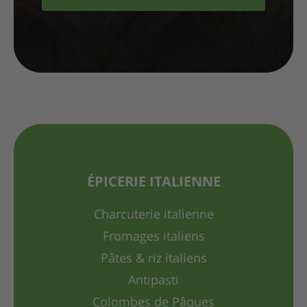
ÉPICERIE ITALIENNE
Charcuterie italienne
Fromages italiens
Pâtes & riz italiens
Antipasti
Colombes de Pâques