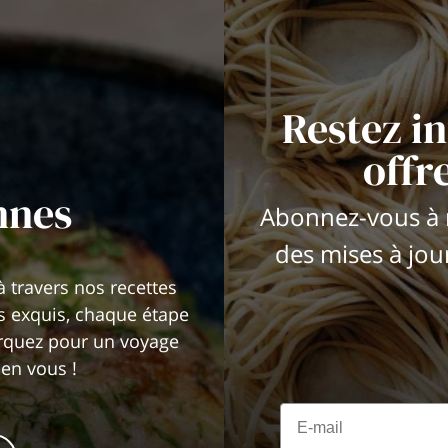
Restez i
offr
nnes
Abonnez-vous à n
des mises à jou
à travers nos recettes
ts exquis, chaque étape
arquez pour un voyage
n en vous !