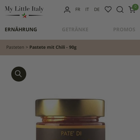
content
0
FR
IT
DE
MEIN
KONTO
ERNÄHRUNG
GETRÄNKE
PROMOS
Pasteten
Pastete mit Chili - 90g