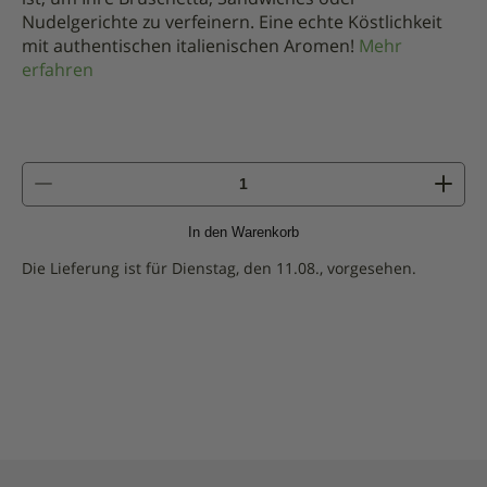
Nudelgerichte zu verfeinern. Eine echte Köstlichkeit
mit authentischen italienischen Aromen!
Mehr
erfahren
Menge
von
Pastete
In den Warenkorb
mit
Chili
Die Lieferung ist für Dienstag, den 11.08., vorgesehen.
-
90g