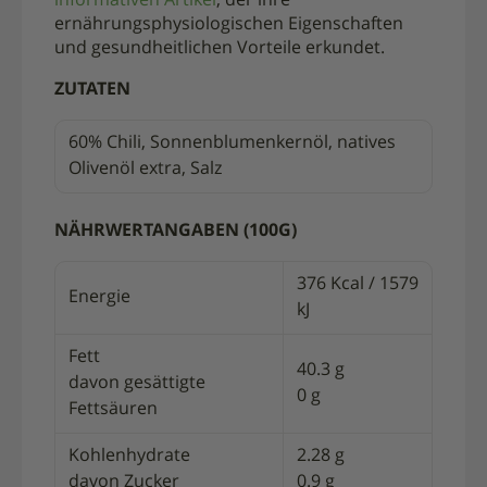
informativen Artikel
, der ihre
ernährungsphysiologischen Eigenschaften
und gesundheitlichen Vorteile erkundet.
ZUTATEN
60% Chili, Sonnenblumenkernöl, natives
Olivenöl extra, Salz
NÄHRWERTANGABEN (100G)
376 Kcal / 1579
Energie
kJ
Fett
40.3 g
davon gesättigte
0 g
Fettsäuren
Kohlenhydrate
2.28 g
davon Zucker
0.9 g