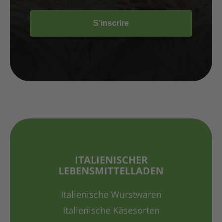
S’inscrire
ITALIENISCHER
LEBENSMITTELLADEN
Italienische Wurstwaren
Italienische Käsesorten