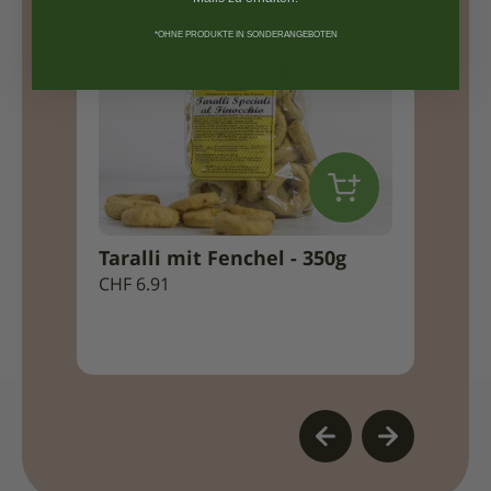
*OHNE PRODUKTE IN SONDERANGEBOTEN
Taralli mit Fenchel - 350g
Artis
CHF
6.91
Öl - 
CHF
11