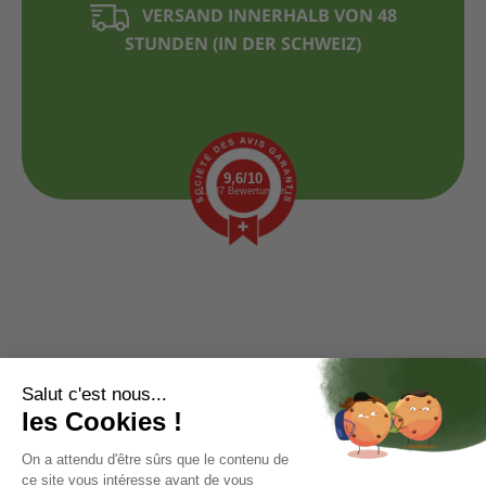
VERSAND INNERHALB VON 48
STUNDEN (IN DER SCHWEIZ)
9,6/10
1.437 Bewertungen