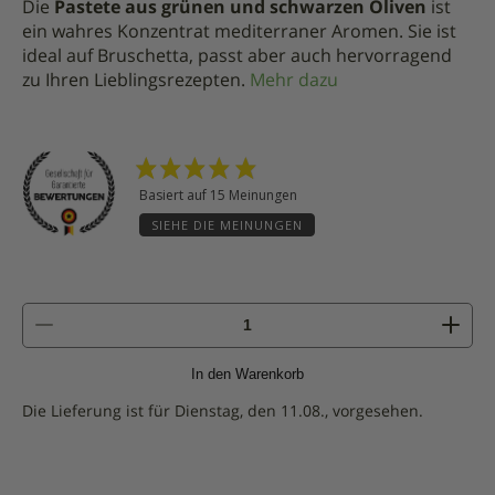
Die
Pastete aus grünen und schwarzen Oliven
ist
ein wahres Konzentrat mediterraner Aromen. Sie ist
ideal auf Bruschetta, passt aber auch hervorragend
zu Ihren Lieblingsrezepten.
Mehr dazu
Basiert auf 15 Meinungen
SIEHE DIE MEINUNGEN
Menge
von
Pastete
In den Warenkorb
aus
grünen
Die Lieferung ist für Dienstag, den 11.08., vorgesehen.
und
schwarzen
Oliven