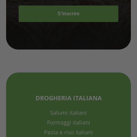
S’inscrire
DROGHERIA ITALIANA
Salumi italiani
Formaggi italiani
Pasta e riso italiani