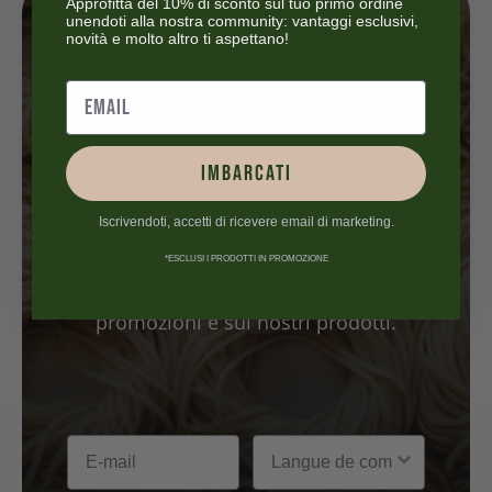
Approfitta del 10% di sconto sul tuo primo ordine
unendoti alla nostra community: vantaggi esclusivi,
novità e molto altro ti aspettano!
IMBARCATI
Tenersi aggiornati sulle ultime
Iscrivendoti, accetti di ricevere email di marketing.
offerte e novità
*ESCLUSI I PRODOTTI IN PROMOZIONE
newsletter Iscrivetevi a My Little Italy per
ricevere aggiornamenti esclusivi sulle nostre
promozioni e sui nostri prodotti.