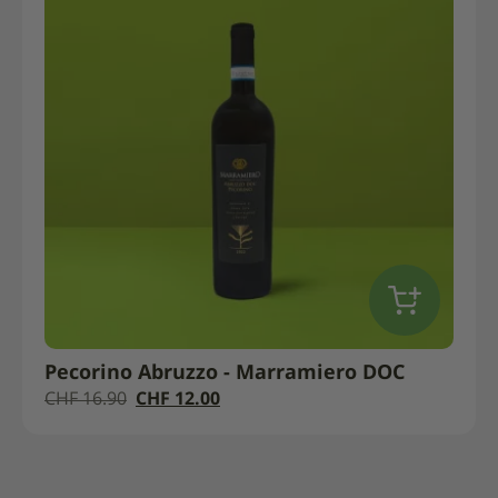
Pecorino Abruzzo - Marramiero DOC
Il
CHF
CHF
16.90
CHF
12.00
prezzo
Il
iniziale
prezzo
era
attuale
di
è: