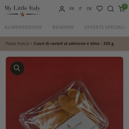
contenuto
0
FR
IT
DE
IL
MIO
ALIMENTAZIONE
BEVANDE
OFFERTE SPECIALI
ACCOUNT
Pasta fresca
Cuori di ravioli al salmone e timo - 250 g