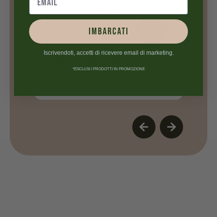
IMBARCATI
Iscrivendoti, accetti di ricevere email di marketing.
g
Ravioli con scorza di limone
P
*ESCLUSI I PRODOTTI IN PROMOZIONE
Da
CHF
1.93
C