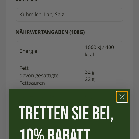
Kuhmilch, Lab, Salz.
NÄHRWERTANGABEN (100G)
1660 kJ / 400
Energie
kcal
Fett
32 g
davon gesättigte
22 g
Fettsäuren
Kohlenhydrate
0 g
davon Zucker
0 g
TRETTEN SIE BEI,
Proteine
28 g
10% RABATT
Salz
1.5 g