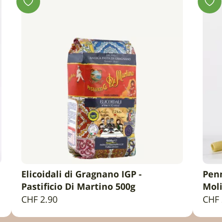
Elicoidali di Gragnano IGP -
Penn
IN DEN WARENKORB
Pastificio Di Martino 500g
Mol
CHF
2.90
CHF