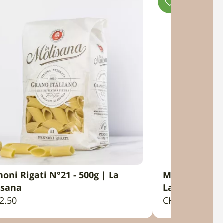
oni Rigati N°21 - 500g | La
Mezze Penne 
IN DEN WARENKORB
IN 
isana
La Molisana
2.50
CHF
2.50