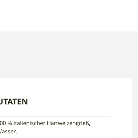
UTATEN
00 % italienischer Hartweizengrieß,
asser.