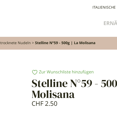
ITALIENISCHE
ERN
trocknete Nudeln
Stelline N°59 - 500g | La Molisana
Zur Wunschliste hinzufügen
Stelline N°59 - 500
Molisana
CHF
2.50