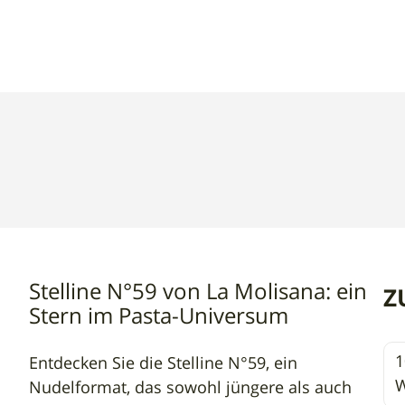
500g
|
La
Molisana
Stelline N°59 von La Molisana: ein
Z
Stern im Pasta-Universum
1
Entdecken Sie die Stelline N°59, ein
W
Nudelformat, das sowohl jüngere als auch