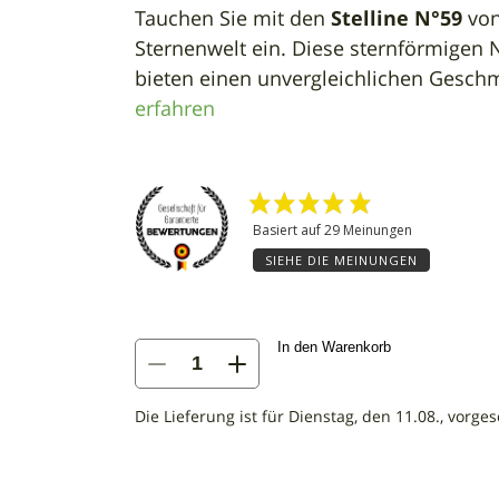
Tauchen Sie mit den
Stelline N°59
von
Sternenwelt ein. Diese sternförmigen 
bieten einen unvergleichlichen Geschm
erfahren
Basiert auf 29 Meinungen
SIEHE DIE MEINUNGEN
In den Warenkorb
Menge
von
Stelline
Die Lieferung ist für Dienstag, den 11.08., vorge
N°59
-