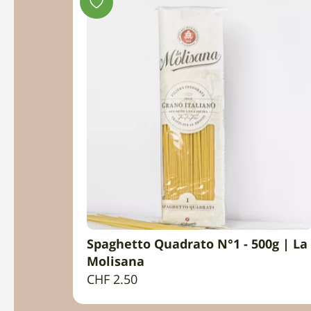
ieß Nr.
Spaghetto Quadrato N°1 - 500g | La
B
IN DEN WARENKORB
Molisana
CHF
2.50