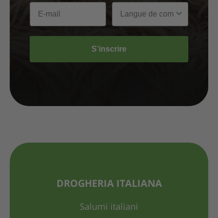
S’inscrire
DROGHERIA ITALIANA
Salumi italiani