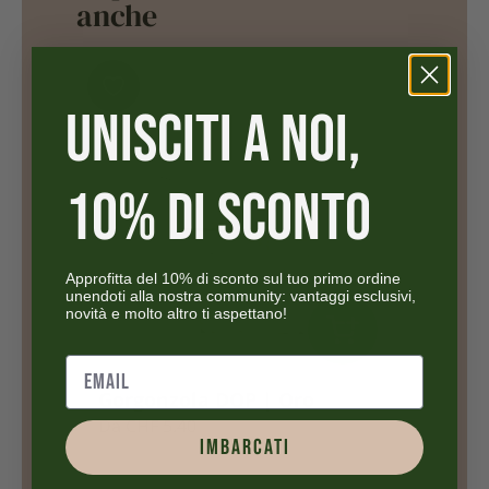
anche
UNISCITI A NOI,
10% DI SCONTO
Approfitta del 10% di sconto sul tuo primo ordine
unendoti alla nostra community: vantaggi esclusivi,
novità e molto altro ti aspettano!
Oro
Parmigiano Reggiano DOP -
24 mesi
IMBARCATI
Da
CHF
4.02