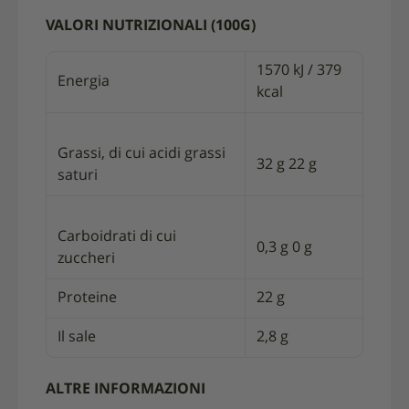
VALORI NUTRIZIONALI (100G)
1570 kJ / 379
Energia
kcal
Grassi, di cui acidi grassi
32 g 22 g
saturi
Carboidrati di cui
0,3 g 0 g
zuccheri
Proteine
22 g
Il sale
2,8 g
ALTRE INFORMAZIONI