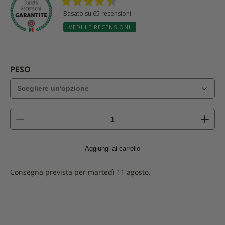
Basato su 65 recensioni
VEDI LE RECENSIONI
PESO
quantità
di
Gorgonzola
piccante
Aggiungi al carrello
Consegna prevista per martedì 11 agosto.