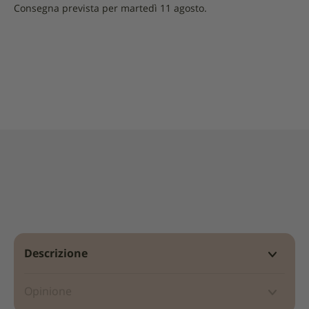
-
Consegna prevista per martedì 11 agosto.
500g
|
La
Molisana
Descrizione
Opinione