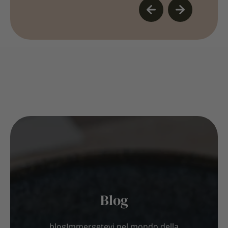
Blog
blogImmergetevi nel mondo della