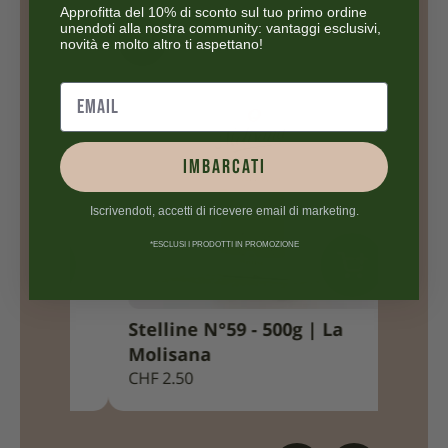
Approfitta del 10% di sconto sul tuo primo ordine
unendoti alla nostra community: vantaggi esclusivi,
novità e molto altro ti aspettano!
IMBARCATI
Iscrivendoti, accetti di ricevere email di marketing.
*ESCLUSI I PRODOTTI IN PROMOZIONE
Stelline N°59 - 500g | La
Misto
Molisana
Moli
CHF
2.50
CHF
2.