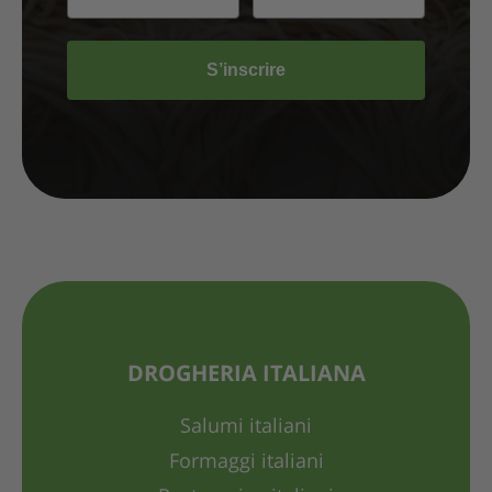
S’inscrire
DROGHERIA ITALIANA
Salumi italiani
Formaggi italiani