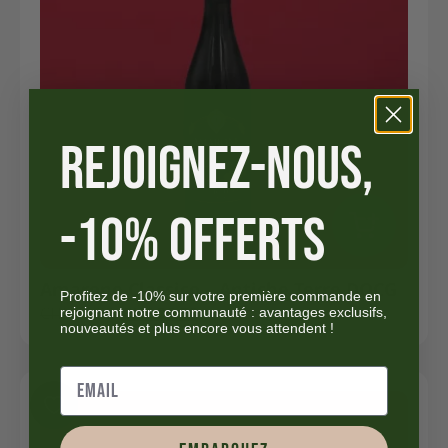
REJOIGNEZ-NOUS,
-10% OFFERTS
Amarone Classico – Antiche Terre DOCG
Profitez de -10% sur votre première commande en
rejoignant notre communauté : avantages exclusifs,
Le
Le
CHF
33.90
CHF
26.50
nouveautés et plus encore vous attendent !
prix
prix
initial
actuel
était :
est :
CHF 33.90.
CHF 26.50.