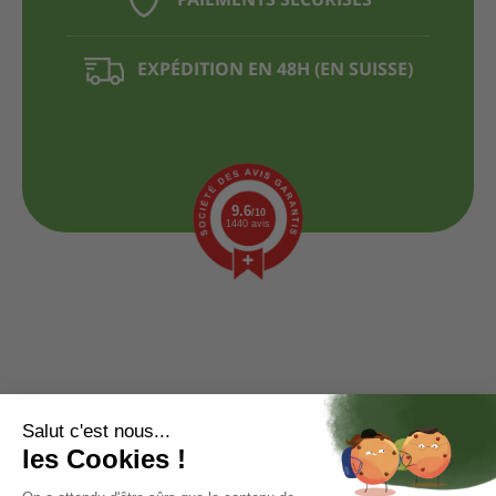
PAIEMENTS SÉCURISÉS
EXPÉDITION EN 48H (EN SUISSE)
9.6
/10
1440 avis