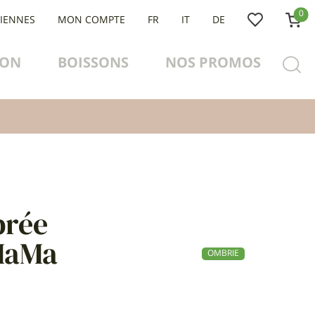
0
LIENNES
MON COMPTE
FR
IT
DE
ION
BOISSONS
NOS PROMOS
brée
 MaMa
OMBRIE