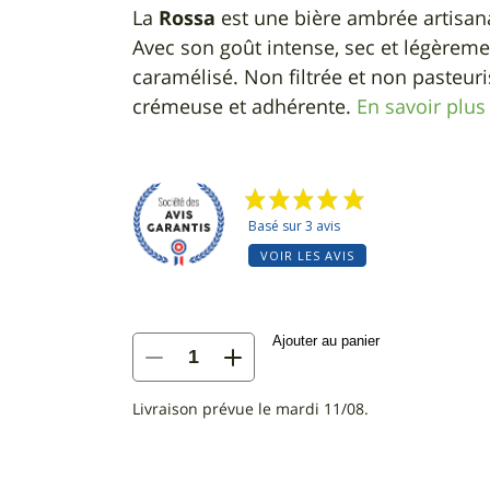
La
Rossa
est une bière ambrée artisana
Avec son goût intense, sec et légèreme
caramélisé. Non filtrée et non pasteur
crémeuse et adhérente.
En savoir plus
Basé sur 3 avis
VOIR LES AVIS
Ajouter au panier
quantité
de
Rossa
Livraison prévue le mardi 11/08.
-
Bière