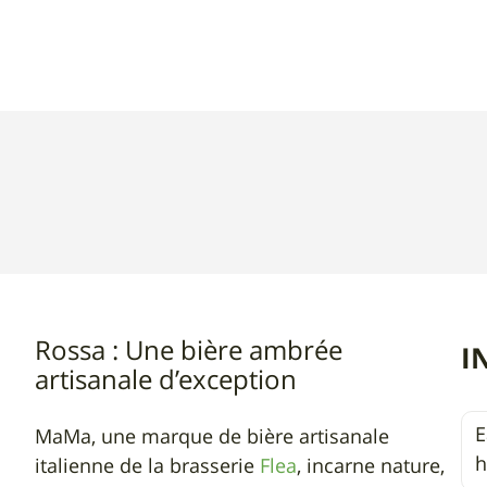
ambrée
artisanale
33cl
|
MaMa
Rossa : Une bière ambrée
I
artisanale d’exception
E
MaMa, une marque de bière artisanale
h
italienne de la brasserie
Flea
, incarne nature,