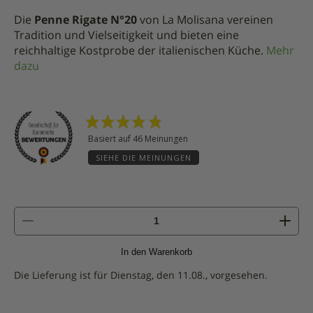
Die
Penne Rigate N°20
von La Molisana vereinen
Tradition und Vielseitigkeit und bieten eine
reichhaltige Kostprobe der italienischen Küche.
Mehr
dazu
Basiert auf 46 Meinungen
SIEHE DIE MEINUNGEN
Menge
von
Penne
In den Warenkorb
Rigate
N°20
Die Lieferung ist für Dienstag, den 11.08., vorgesehen.
-
500g