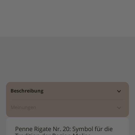
|
La
Molisana
Beschreibung
Meinungen
Penne Rigate Nr. 20: Symbol für die