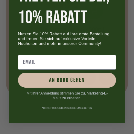
10% RABATT
Rigate Nr. 66 - 500g |
Penne Rigate N°20 glute
Nutzen Sie 10% Rabatt auf Ihre erste Bestellung
sana
- 400g | La Molisana
und freuen Sie sich auf exklusive Vorteile,
Neuheiten und mehr in unserer Community!
CHF
4.10
AN BORD GEHEN
Mit Ihrer Anmeldung stimmen Sie zu, Marketing-E-
Mails zu erhalten.
*OHNE PRODUKTE IN SONDERANGEBOTEN