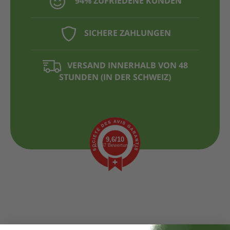
94% ZUFRIEDENE KUNDEN
SICHERE ZAHLUNGEN
VERSAND INNERHALB VON 48
STUNDEN (IN DER SCHWEIZ)
9,6/10
1.437 Bewertungen