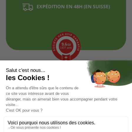
EXPÉDITION EN 48H (EN SUISSE)
9.6
/10
1437 avis