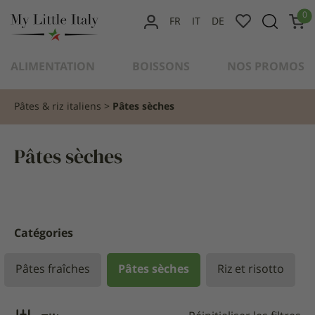
content
0
FR
IT
DE
MON
COMPTE
ALIMENTATION
BOISSONS
NOS PROMOS
Pâtes & riz italiens
Pâtes sèches
Pâtes sèches
Catégories
Pâtes fraîches
Pâtes sèches
Riz et risotto