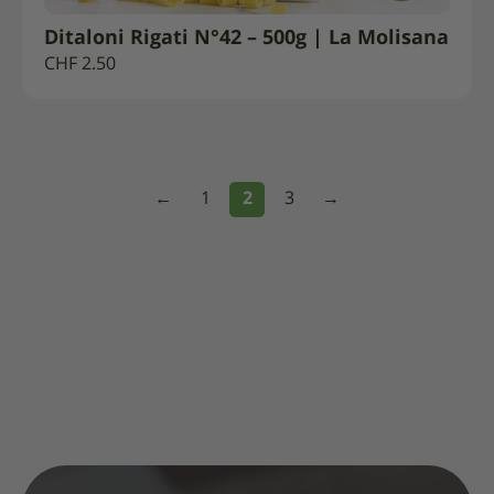
Ditaloni Rigati N°42 – 500g | La Molisana
CHF
2.50
←
1
2
3
→