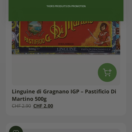
*HORS PRODUITS EN PROMOTION
Linguine di Gragnano IGP – Pastificio Di
Martino 500g
Le
Le
CHF
2.90
CHF
2.00
prix
prix
initial
actuel
était :
est :
CHF 2.90.
CHF 2.00.