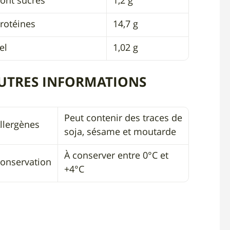
ont sucres
1,2 g
rotéines
14,7 g
el
1,02 g
UTRES INFORMATIONS
Peut contenir des traces de
llergènes
soja, sésame et moutarde
À conserver entre 0°C et
onservation
+4°C