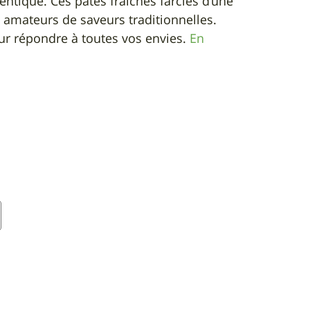
entique. Ces pâtes fraîches farcies d’une
 amateurs de saveurs traditionnelles.
ur répondre à toutes vos envies.
En