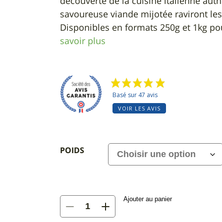
découverte de la cuisine italienne auth
savoureuse viande mijotée raviront les
Disponibles en formats 250g et 1kg po
savoir plus
Basé sur 47 avis
VOIR LES AVIS
POIDS
Ajouter au panier
quantité
de