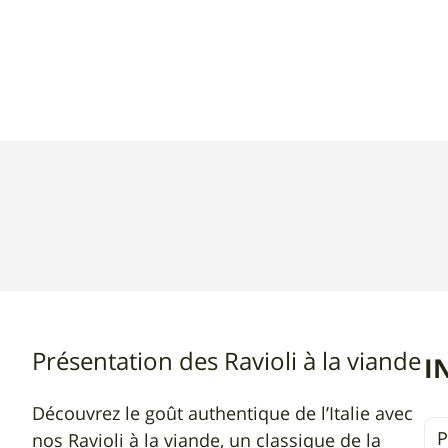
Ravioli
à
la
viande
Présentation des Ravioli à la viande
I
Découvrez le goût authentique de l’Italie avec
P
nos Ravioli à la viande, un classique de la