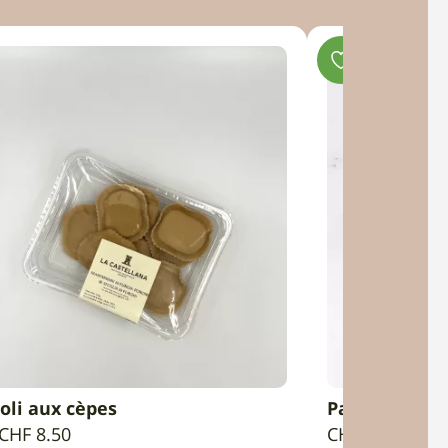
oli aux cèpes
Pappardelle f
AJOUTER AU PANIER
AJOU
CHF
8.50
CHF
5.80