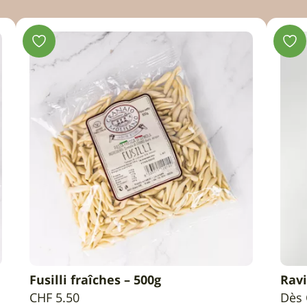
Fusilli fraîches – 500g
Ravi
AJOUTER AU PANIER
CHF
5.50
Dès