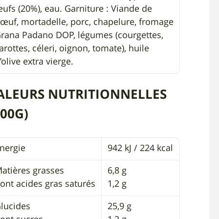
ufs (20%), eau. Garniture : Viande de
œuf, mortadelle, porc, chapelure, fromage
rana Padano DOP, légumes (courgettes,
arottes, céleri, oignon, tomate), huile
’olive extra vierge.
ALEURS NUTRITIONNELLES
100G)
nergie
942 kJ / 224 kcal
atières grasses
6,8 g
ont acides gras saturés
1,2 g
lucides
25,9 g