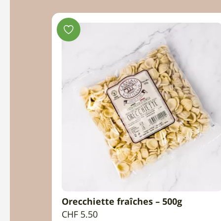
ufs – 500g
Orecchiette fraîches – 500g
R
AJOUTER AU PANIER
CHF
5.50