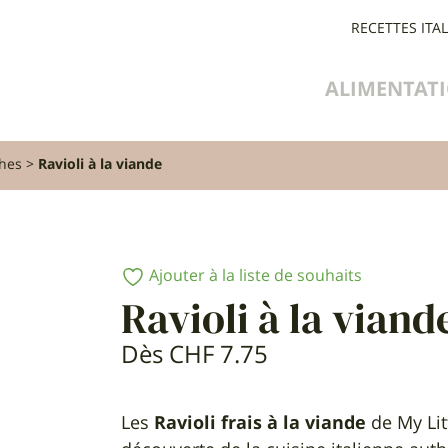
RECETTES ITA
ALIMENTAT
ches
Ravioli à la viande
Ajouter à la liste de souhaits
Ravioli à la viand
Dès
CHF
7.75
Les
Ravioli frais à la viande
de My Litt