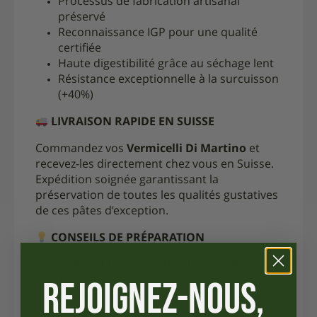
Processus de fabrication artisanal
préservé
Reconnaissance IGP pour une qualité
certifiée
Haute digestibilité grâce au séchage lent
Résistance exceptionnelle à la surcuisson
(+40%)
LIVRAISON RAPIDE EN SUISSE
Commandez vos
Vermicelli Di Martino
et
recevez-les directement chez vous en Suisse.
Expédition soignée garantissant la
préservation de toutes les qualités gustatives
de ces pâtes d’exception.
CONSEILS DE PRÉPARATION
Utilisez 1 litre d’eau bouillante salée pour
REJOIGNEZ-NOUS,
100g de pâtes
Évitez de briser les Vermicelli sauf pour
les soupes