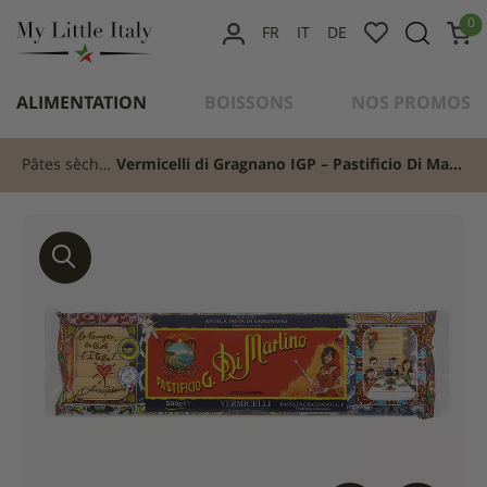
content
0
FR
IT
DE
MON
COMPTE
ALIMENTATION
BOISSONS
NOS PROMOS
Pâtes sèches
Vermicelli di Gragnano IGP – Pastificio Di Martino 500g