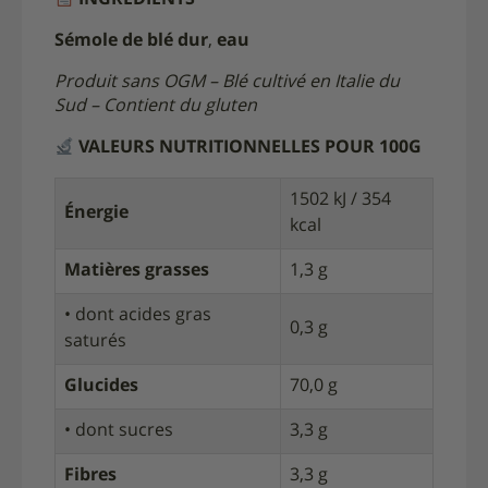
INGRÉDIENTS
Sémole de blé dur
,
eau
Produit sans OGM – Blé cultivé en Italie du
Sud – Contient du gluten
VALEURS NUTRITIONNELLES POUR 100G
1502 kJ / 354
Énergie
kcal
Matières grasses
1,3 g
• dont acides gras
0,3 g
saturés
Glucides
70,0 g
• dont sucres
3,3 g
Fibres
3,3 g