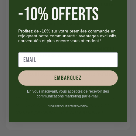
Goûtez à partir de 7 minutes pour une
-10% OFFERTS
texture al dente parfaite
La surface poreuse absorbe
excellemment les sauces
Profitez de -10% sur votre première commande en
Servez immédiatement pour préserver la
rejoignant notre communauté : avantages exclusifs,
texture optimale
nouveautés et plus encore vous attendent !
RECETTE TRADITIONNELLE : VERMICELLI
ALLA PUMMAROLA
La recette classique napolitaine :
400g de
Vermicelli
avec une
sauce tomate fraîche
,
embarquez
basilic
,
ail
et
huile d’olive extra vierge
.
L’essence même de la simplicité italienne !
En vous inscrivant, vous acceptez de recevoir des
communications marketing par e-mail.
Plongez dans l’authenticité napolitaine avec
les Vermicelli Di Martino – La tradition des
*HORS PRODUITS EN PROMOTION
maîtres pastaiers dans votre assiette !