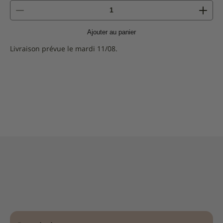
quantité
de
Vermicelli
Ajouter au panier
di
Gragnano
Livraison prévue le mardi 11/08.
IGP
-
Pastificio
Di
Martino
500g