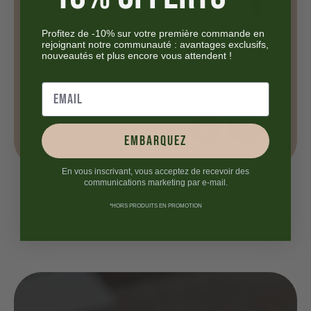
Primitivo di Manduria –
Salen
Profitez de -10% sur votre première commande en
rejoignant notre communauté : avantages exclusifs,
Juvenis DOP
Messa
nouveautés et plus encore vous attendent !
CHF
10.90
CHF
9.
embarquez
En vous inscrivant, vous acceptez de recevoir des
communications marketing par e-mail.
*HORS PRODUITS EN PROMOTION