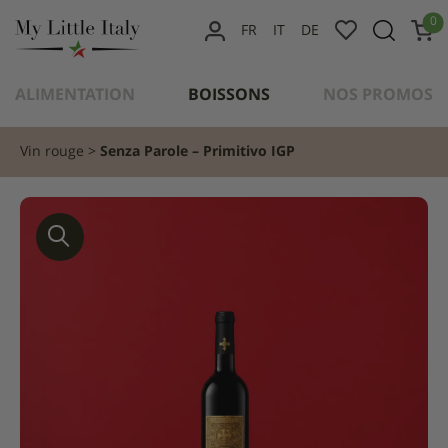
content
0
FR
IT
DE
MON
COMPTE
ALIMENTATION
BOISSONS
NOS PROMOS
Vin rouge
Senza Parole – Primitivo IGP