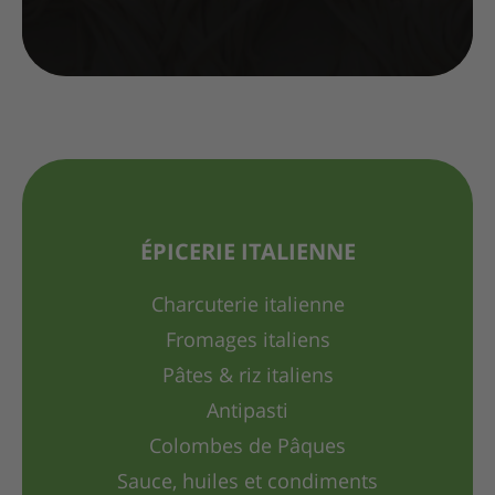
ÉPICERIE ITALIENNE
Charcuterie italienne
Fromages italiens
Pâtes & riz italiens
Antipasti
Colombes de Pâques
Sauce, huiles et condiments