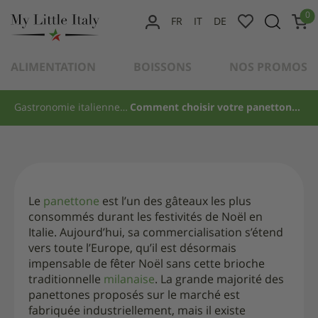
content
0
FR
IT
DE
MON
GASTRONOMIE ITALIENNE
COMPTE
GIULIA
POSTÉ LE
20 DÉCEMBRE 2022
PAR
ALIMENTATION
BOISSONS
NOS PROMOS
Comment choisir votre
panettone ?
Gastronomie italienne
Comment choisir votre panettone ?
Le
panettone
est l’un des gâteaux les plus
consommés durant les festivités de Noël en
Italie. Aujourd’hui, sa commercialisation s’étend
vers toute l’Europe, qu’il est désormais
impensable de fêter Noël sans cette brioche
traditionnelle
milanaise
. La grande majorité des
panettones proposés sur le marché est
fabriquée industriellement, mais il existe