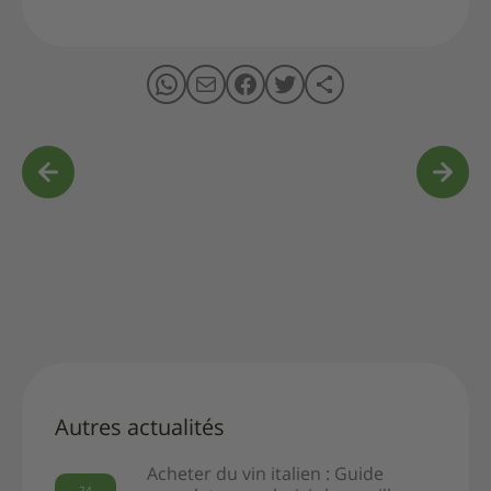
Navigation
de
l’article
Les
Pourquoi
plats
offrir
chaleure
un
italiens
anettone
à Noël
?
Autres actualités
Acheter du vin italien : Guide
24