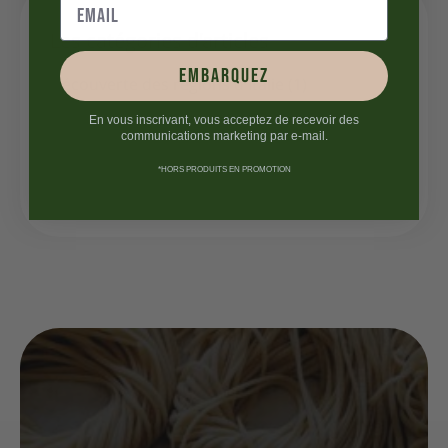
Les catégories d'articles
embarquez
Découverte des régions d'Italie
(1)
Gastronomie italienne
(23)
En vous inscrivant, vous acceptez de recevoir des
communications marketing par e-mail.
Histoire
(2)
*HORS PRODUITS EN PROMOTION
Recettes italiennes
(14)