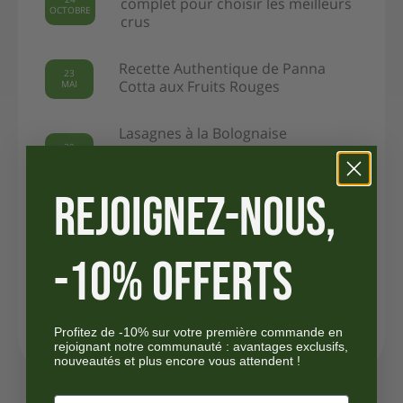
complet pour choisir les meilleurs
OCTOBRE
crus
Recette Authentique de Panna
23
MAI
Cotta aux Fruits Rouges
Lasagnes à la Bolognaise
29
Traditionnelles – Recette Facile et
AVRIL
Délicieuse
REJOIGNEZ-NOUS,
Recette de Gnocchi au Pesto –
29
AVRIL
Dîner Italien Facile et Rapide
-10% OFFERTS
Recette Facile de Polenta
29
Crémeuse avec Caciocavallo |
AVRIL
Cuisine Italienne
Profitez de -10% sur votre première commande en
rejoignant notre communauté : avantages exclusifs,
nouveautés et plus encore vous attendent !