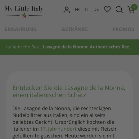
content
0
FR
IT
DE
ITALIENISCHE REZEPTE
GIULIA
GESCHRIEBEN AM
28. APRIL 2022
VON
MEIN
KONTO
Lasagne de la Nonna:
ERNÄHRUNG
GETRÄNKE
PROMOS
Authentisches Rezept und
Tipps
Italienische Rezepte
Lasagne de la Nonna: Authentisches Rezept und Tipps
Entdecken Sie die Lasagne de la Nonna,
einen italienischen Schatz
Die Lasagne de la Nonna, die rechteckigen
Nudelblätter aus Italien, sind ein allseits
beliebtes Gericht. Ursprünglich kochten die
Italiener im
17. Jahrhundert
diese mit Fleisch
gefüllten Teigtaschen. Heute werden sie mit