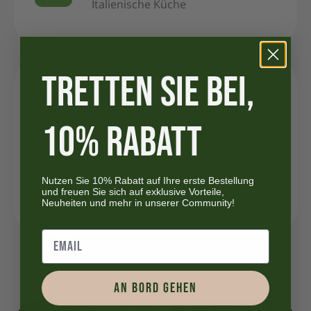
Italienische Küche
TRETTEN SIE BEI,
Die Kategorien der Artikel
10% RABATT
Entdeckung der Regionen in Italien
(1)
Italienische Gastronomie
(23)
Geschichte
(2)
Nutzen Sie 10% Rabatt auf Ihre erste Bestellung
und freuen Sie sich auf exklusive Vorteile,
Italienische Rezepte
(14)
Neuheiten und mehr in unserer Community!
AN BORD GEHEN