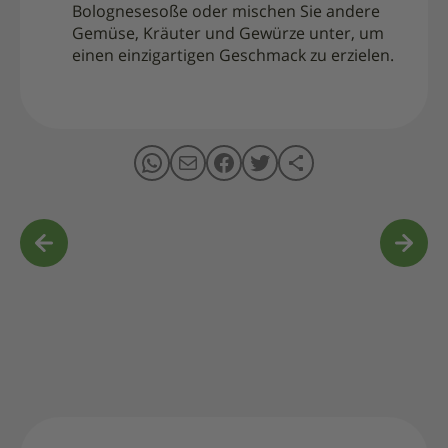
Bolognesesoße oder mischen Sie andere
Gemüse, Kräuter und Gewürze unter, um
einen einzigartigen Geschmack zu erzielen.
Navigation
des
Artikels
Italienis
alienische
Bioprodu
Cafés
Wie
wähle
ich
richtig?