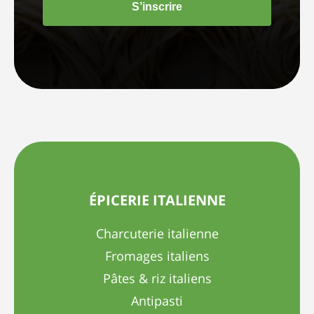
S’inscrire
ÉPICERIE ITALIENNE
Charcuterie italienne
Fromages italiens
Pâtes & riz italiens
Antipasti