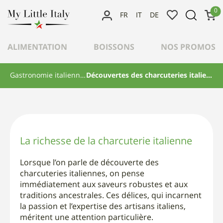
content
0
FR
IT
DE
MON
GASTRONOMIE ITALIENNE
COMPTE
GIULIA
POSTÉ LE
16 OCTOBRE 2021
PAR
ALIMENTATION
BOISSONS
NOS PROMOS
Découvertes des
charcuteries italiennes
Gastronomie italienne
Découvertes des charcuteries italiennes
La richesse de la charcuterie italienne
Lorsque l’on parle de découverte des
charcuteries italiennes, on pense
immédiatement aux saveurs robustes et aux
traditions ancestrales. Ces délices, qui incarnent
la passion et l’expertise des artisans italiens,
méritent une attention particulière.